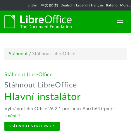
English
|
中文 (简体)
|
Deutsch
|
Español
|
Français
|
Italiano
|
More...
Stáhnout
/
Stáhnout LibreOffice
Stáhnout LibreOffice
Stáhnout LibreOffice
Hlavní instalátor
Vybráno: LibreOffice 26.2.1 pro Linux Aarch64 (rpm) -
změnit?
STÁHNOUT VERZI 26.2.1