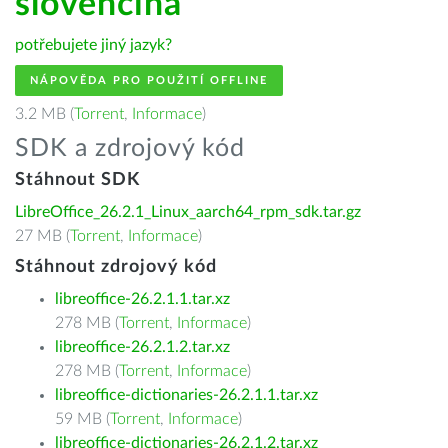
slovenčina
potřebujete jiný jazyk?
NÁPOVĚDA PRO POUŽITÍ OFFLINE
3.2 MB (
Torrent
,
Informace
)
SDK a zdrojový kód
Stáhnout SDK
LibreOffice_26.2.1_Linux_aarch64_rpm_sdk.tar.gz
27 MB (
Torrent
,
Informace
)
Stáhnout zdrojový kód
libreoffice-26.2.1.1.tar.xz
278 MB (
Torrent
,
Informace
)
libreoffice-26.2.1.2.tar.xz
278 MB (
Torrent
,
Informace
)
libreoffice-dictionaries-26.2.1.1.tar.xz
59 MB (
Torrent
,
Informace
)
libreoffice-dictionaries-26.2.1.2.tar.xz