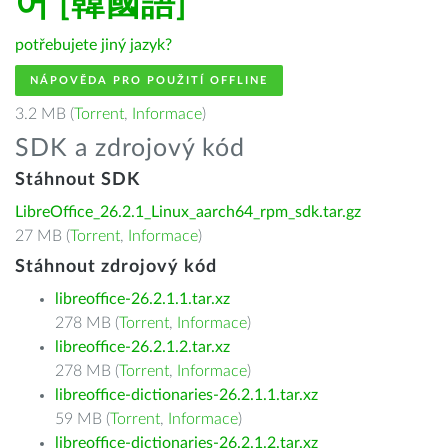
어 [韓國語]
potřebujete jiný jazyk?
NÁPOVĚDA PRO POUŽITÍ OFFLINE
3.2 MB (
Torrent
,
Informace
)
SDK a zdrojový kód
Stáhnout SDK
LibreOffice_26.2.1_Linux_aarch64_rpm_sdk.tar.gz
27 MB (
Torrent
,
Informace
)
Stáhnout zdrojový kód
libreoffice-26.2.1.1.tar.xz
278 MB (
Torrent
,
Informace
)
libreoffice-26.2.1.2.tar.xz
278 MB (
Torrent
,
Informace
)
libreoffice-dictionaries-26.2.1.1.tar.xz
59 MB (
Torrent
,
Informace
)
libreoffice-dictionaries-26.2.1.2.tar.xz