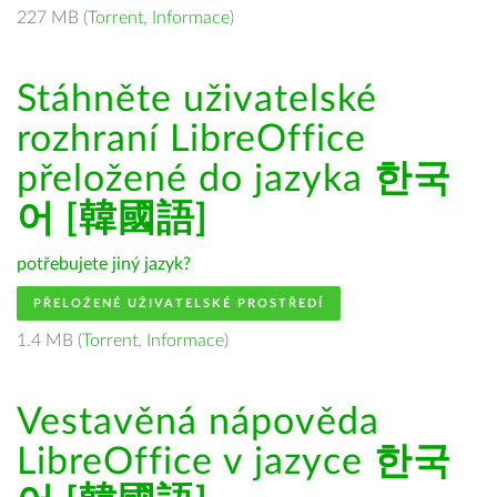
227 MB (
Torrent
,
Informace
)
Stáhněte uživatelské
rozhraní LibreOffice
přeložené do jazyka
한국
어 [韓國語]
potřebujete jiný jazyk?
PŘELOŽENÉ UŽIVATELSKÉ PROSTŘEDÍ
1.4 MB (
Torrent
,
Informace
)
Vestavěná nápověda
LibreOffice v jazyce
한국