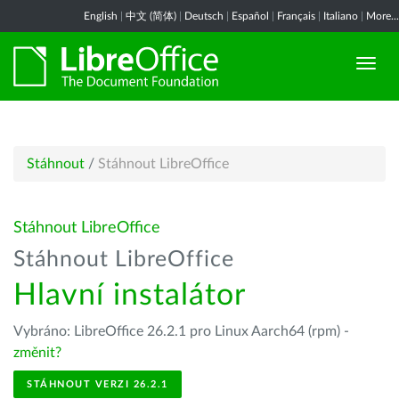
English
|
中文 (简体)
|
Deutsch
|
Español
|
Français
|
Italiano
|
More...
Stáhnout
/
Stáhnout LibreOffice
Stáhnout LibreOffice
Stáhnout LibreOffice
Hlavní instalátor
Vybráno: LibreOffice 26.2.1 pro Linux Aarch64 (rpm) -
změnit?
STÁHNOUT VERZI 26.2.1