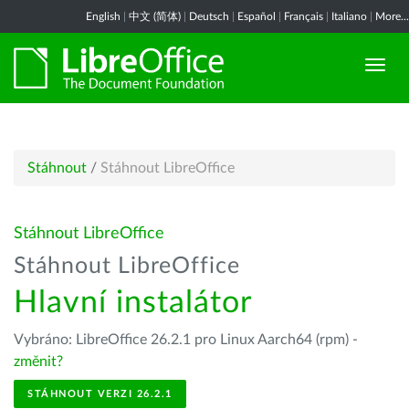
English
|
中文 (简体)
|
Deutsch
|
Español
|
Français
|
Italiano
|
More...
Stáhnout
/
Stáhnout LibreOffice
Stáhnout LibreOffice
Stáhnout LibreOffice
Hlavní instalátor
Vybráno: LibreOffice 26.2.1 pro Linux Aarch64 (rpm) -
změnit?
STÁHNOUT VERZI 26.2.1