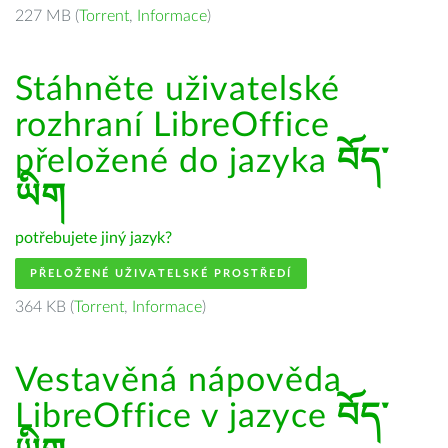
227 MB (
Torrent
,
Informace
)
Stáhněte uživatelské
rozhraní LibreOffice
přeložené do jazyka
བོད་
ཡིག
potřebujete jiný jazyk?
PŘELOŽENÉ UŽIVATELSKÉ PROSTŘEDÍ
364 KB (
Torrent
,
Informace
)
Vestavěná nápověda
LibreOffice v jazyce
བོད་