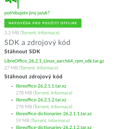
ཡིག
potřebujete jiný jazyk?
NÁPOVĚDA PRO POUŽITÍ OFFLINE
3.3 MB (
Torrent
,
Informace
)
SDK a zdrojový kód
Stáhnout SDK
LibreOffice_26.2.1_Linux_aarch64_rpm_sdk.tar.gz
27 MB (
Torrent
,
Informace
)
Stáhnout zdrojový kód
libreoffice-26.2.1.1.tar.xz
278 MB (
Torrent
,
Informace
)
libreoffice-26.2.1.2.tar.xz
278 MB (
Torrent
,
Informace
)
libreoffice-dictionaries-26.2.1.1.tar.xz
59 MB (
Torrent
,
Informace
)
libreoffice-dictionaries-26.2.1.2.tar.xz