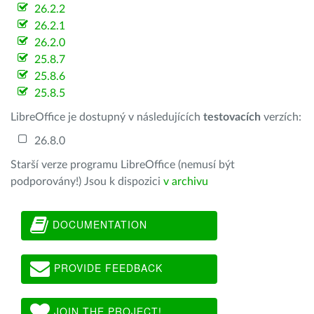
26.2.2
26.2.1
26.2.0
25.8.7
25.8.6
25.8.5
LibreOffice je dostupný v následujících
testovacích
verzích:
26.8.0
Starší verze programu LibreOffice (nemusí být
podporovány!) Jsou k dispozici
v archivu
DOCUMENTATION
PROVIDE FEEDBACK
JOIN THE PROJECT!