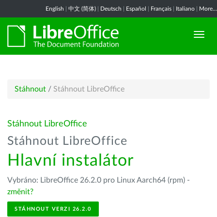
English
|
中文 (简体)
|
Deutsch
|
Español
|
Français
|
Italiano
|
More...
Stáhnout
/
Stáhnout LibreOffice
Stáhnout LibreOffice
Stáhnout LibreOffice
Hlavní instalátor
Vybráno: LibreOffice 26.2.0 pro Linux Aarch64 (rpm) -
změnit?
STÁHNOUT VERZI 26.2.0