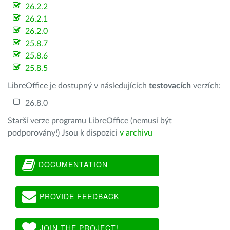
26.2.2
26.2.1
26.2.0
25.8.7
25.8.6
25.8.5
LibreOffice je dostupný v následujících
testovacích
verzích:
26.8.0
Starší verze programu LibreOffice (nemusí být
podporovány!) Jsou k dispozici
v archivu
DOCUMENTATION
PROVIDE FEEDBACK
JOIN THE PROJECT!