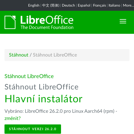
English
|
中文 (简体)
|
Deutsch
|
Español
|
Français
|
Italiano
|
More...
Stáhnout
/
Stáhnout LibreOffice
Stáhnout LibreOffice
Stáhnout LibreOffice
Hlavní instalátor
Vybráno: LibreOffice 26.2.0 pro Linux Aarch64 (rpm) -
změnit?
STÁHNOUT VERZI 26.2.0