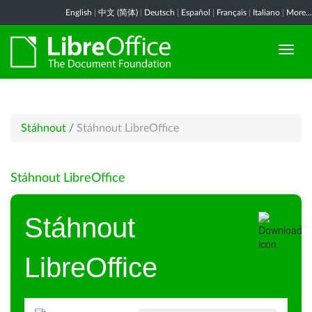
English
|
中文 (简体)
|
Deutsch
|
Español
|
Français
|
Italiano
|
More...
Stáhnout
/
Stáhnout LibreOffice
Stáhnout LibreOffice
Stáhnout
LibreOffice