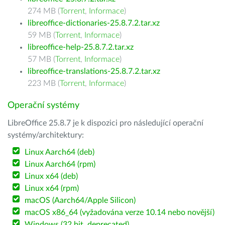
274 MB (
Torrent
,
Informace
)
libreoffice-dictionaries-25.8.7.2.tar.xz
59 MB (
Torrent
,
Informace
)
libreoffice-help-25.8.7.2.tar.xz
57 MB (
Torrent
,
Informace
)
libreoffice-translations-25.8.7.2.tar.xz
223 MB (
Torrent
,
Informace
)
Operační systémy
LibreOffice 25.8.7 je k dispozici pro následující operační
systémy/architektury:
Linux Aarch64 (deb)
Linux Aarch64 (rpm)
Linux x64 (deb)
Linux x64 (rpm)
macOS (Aarch64/Apple Silicon)
macOS x86_64 (vyžadována verze 10.14 nebo novější)
Windows (32 bit, deprecated)