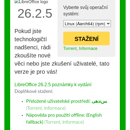
Vyberte svůj operační
26.2.5
systém:
Pokud jste
STAŽENÍ
technologičtí
nadšenci, rádi
Torrent
,
Informace
zkoušíte nové
věci nebo jste zkušení uživatelé, tato
verze je pro vás!
LibreOffice 26.2.5 poznámky k vydání
Doplňkové stažení:
Přeložené uživatelské prostředí:
ﺲﻧﺩھی
(
Torrent
,
Informace
)
Nápověda pro použití offline: (English
fallback)
(
Torrent
,
Informace
)