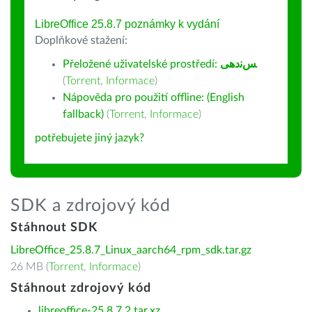
LibreOffice 25.8.7 poznámky k vydání
Doplňkové stažení:
Přeložené uživatelské prostředí:
ﺲﻧﺩھی
(
Torrent
,
Informace
)
Nápověda pro použití offline: (English
fallback)
(
Torrent
,
Informace
)
potřebujete jiný jazyk?
SDK a zdrojový kód
Stáhnout SDK
LibreOffice_25.8.7_Linux_aarch64_rpm_sdk.tar.gz
26 MB (
Torrent
,
Informace
)
Stáhnout zdrojový kód
libreoffice-25.8.7.2.tar.xz