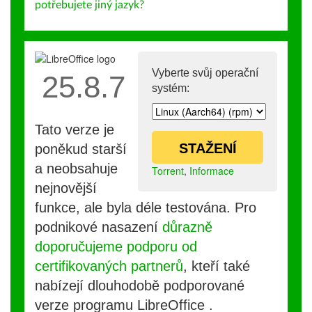
potřebujete jiný jazyk?
Vyberte svůj operační
25.8.7
systém:
Tato verze je
STAŽENÍ
poněkud starší
a neobsahuje
Torrent
,
Informace
nejnovější
funkce, ale byla déle testována. Pro
podnikové nasazení
důrazně
doporučujeme podporu od
certifikovaných partnerů
, kteří také
nabízejí dlouhodobě podporované
verze programu LibreOffice .