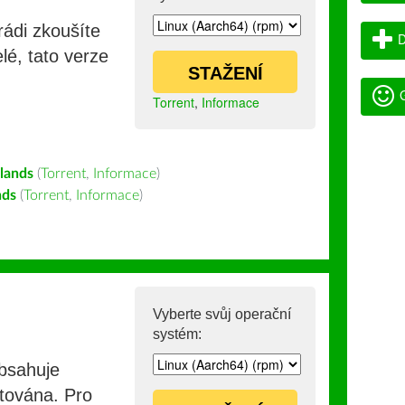
rádi zkoušíte
D
lé, tato verze
STAŽENÍ
G
Torrent
,
Informace
lands
(
Torrent
,
Informace
)
nds
(
Torrent
,
Informace
)
Vyberte svůj operační
systém:
obsahuje
stována. Pro