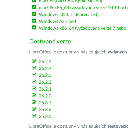
macOS (Aarch64/Apple Silicon)
macOS x86_64 (vyžadována verze 10.14 nebo
Windows (32 bit, deprecated)
Windows Aarch64
Windows x86_64 (vyžadována verze 7 nebo n
Dostupné verze
LibreOffice je dostupný v následujících
vydaných
26.2.5
26.2.4
26.2.3
26.2.2
26.2.1
26.2.0
25.8.7
25.8.6
25.8.5
LibreOffice je dostupný v následujících
testovací