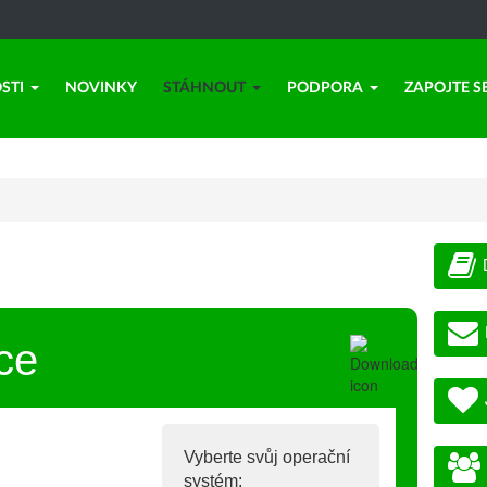
STI
NOVINKY
STÁHNOUT
PODPORA
ZAPOJTE S
ce
Vyberte svůj operační
systém: