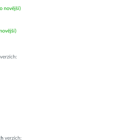
 novější)
ovější)
verzích:
ch
verzích: