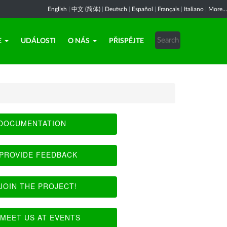
English
|
中文 (简体)
|
Deutsch
|
Español
|
Français
|
Italiano
|
More...
E
UDÁLOSTI
O NÁS
PŘISPĚJTE
DOCUMENTATION
PROVIDE FEEDBACK
JOIN THE PROJECT!
MEET US AT EVENTS