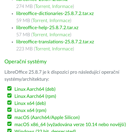
274 MB (
Torrent
,
Informace
)
libreoffice-dictionaries-25.8.7.2.tar.xz
59 MB (
Torrent
,
Informace
)
libreoffice-help-25.8.7.2.tar.xz
57 MB (
Torrent
,
Informace
)
libreoffice-translations-25.8.7.2.tar.xz
223 MB (
Torrent
,
Informace
)
Operační systémy
LibreOffice 25.8.7 je k dispozici pro následující operační
systémy/architektury:
Linux Aarch64 (deb)
Linux Aarch64 (rpm)
Linux x64 (deb)
Linux x64 (rpm)
macOS (Aarch64/Apple Silicon)
macOS x86_64 (vyžadována verze 10.14 nebo novější)
Windows (32 bit, deprecated)