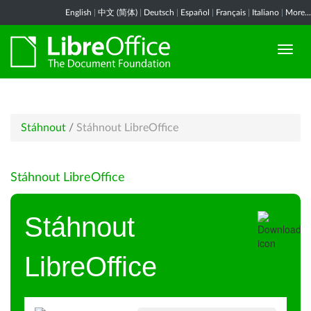
English
|
中文 (简体)
|
Deutsch
|
Español
|
Français
|
Italiano
|
More...
Stáhnout
/
Stáhnout LibreOffice
Stáhnout LibreOffice
Stáhnout
LibreOffice