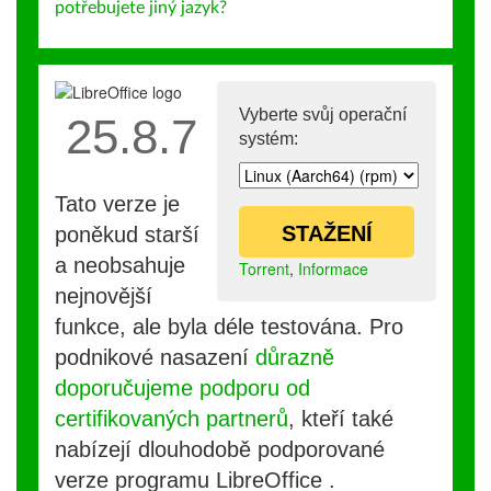
potřebujete jiný jazyk?
Vyberte svůj operační
25.8.7
systém:
Tato verze je
STAŽENÍ
poněkud starší
a neobsahuje
Torrent
,
Informace
nejnovější
funkce, ale byla déle testována. Pro
podnikové nasazení
důrazně
doporučujeme podporu od
certifikovaných partnerů
, kteří také
nabízejí dlouhodobě podporované
verze programu LibreOffice .