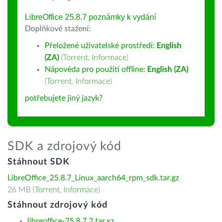
LibreOffice 25.8.7 poznámky k vydání
Doplňkové stažení:
Přeložené uživatelské prostředí:
English
(ZA)
(
Torrent
,
Informace
)
Nápověda pro použití offline:
English (ZA)
(
Torrent
,
Informace
)
potřebujete jiný jazyk?
SDK a zdrojový kód
Stáhnout SDK
LibreOffice_25.8.7_Linux_aarch64_rpm_sdk.tar.gz
26 MB (
Torrent
,
Informace
)
Stáhnout zdrojový kód
libreoffice-25.8.7.2.tar.xz