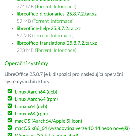
274 MB (
Torrent
,
Informace
)
libreoffice-dictionaries-25.8.7.2.tar.xz
59 MB (
Torrent
,
Informace
)
libreoffice-help-25.8.7.2.tar.xz
57 MB (
Torrent
,
Informace
)
libreoffice-translations-25.8.7.2.tar.xz
223 MB (
Torrent
,
Informace
)
Operační systémy
LibreOffice 25.8.7 je k dispozici pro následující operační
systémy/architektury:
Linux Aarch64 (deb)
Linux Aarch64 (rpm)
Linux x64 (deb)
Linux x64 (rpm)
macOS (Aarch64/Apple Silicon)
macOS x86_64 (vyžadována verze 10.14 nebo novější)
Windows (32 bit, deprecated)