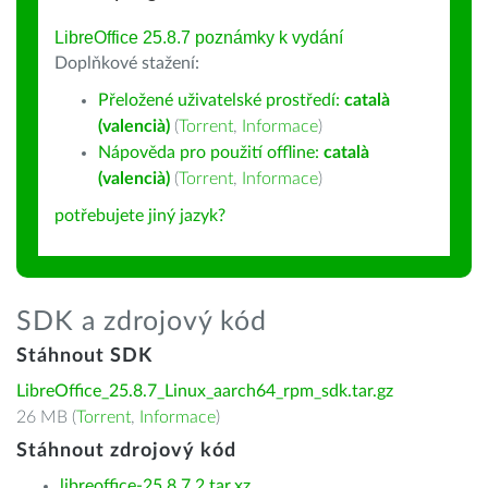
LibreOffice 25.8.7 poznámky k vydání
Doplňkové stažení:
Přeložené uživatelské prostředí:
català
(valencià)
(
Torrent
,
Informace
)
Nápověda pro použití offline:
català
(valencià)
(
Torrent
,
Informace
)
potřebujete jiný jazyk?
SDK a zdrojový kód
Stáhnout SDK
LibreOffice_25.8.7_Linux_aarch64_rpm_sdk.tar.gz
26 MB (
Torrent
,
Informace
)
Stáhnout zdrojový kód
libreoffice-25.8.7.2.tar.xz