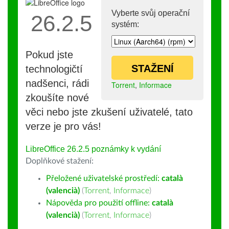
Vyberte svůj operační
26.2.5
systém:
Pokud jste
STAŽENÍ
technologičtí
nadšenci, rádi
Torrent
,
Informace
zkoušíte nové
věci nebo jste zkušení uživatelé, tato
verze je pro vás!
LibreOffice 26.2.5 poznámky k vydání
Doplňkové stažení:
Přeložené uživatelské prostředí:
català
(valencià)
(
Torrent
,
Informace
)
Nápověda pro použití offline:
català
(valencià)
(
Torrent
,
Informace
)