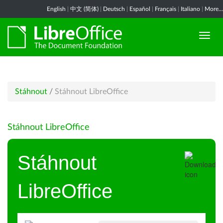
English
|
中文 (简体)
|
Deutsch
|
Español
|
Français
|
Italiano
|
More...
Stáhnout
/
Stáhnout LibreOffice
Stáhnout LibreOffice
Stáhnout
LibreOffice