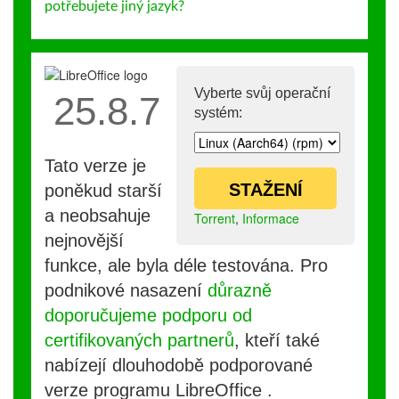
potřebujete jiný jazyk?
Vyberte svůj operační
25.8.7
systém:
Tato verze je
STAŽENÍ
poněkud starší
a neobsahuje
Torrent
,
Informace
nejnovější
funkce, ale byla déle testována. Pro
podnikové nasazení
důrazně
doporučujeme podporu od
certifikovaných partnerů
, kteří také
nabízejí dlouhodobě podporované
verze programu LibreOffice .