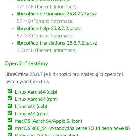
274 MB (
Torrent
,
Informace
)
libreoffice-dictionaries-25.8.7.2.tar.xz
59 MB (
Torrent
,
Informace
)
libreoffice-help-25.8.7.2.tar.xz
57 MB (
Torrent
,
Informace
)
libreoffice-translations-25.8.7.2.tar.xz
223 MB (
Torrent
,
Informace
)
Operační systémy
LibreOffice 25.8.7 je k dispozici pro následující operační
systémy/architektury:
Linux Aarch64 (deb)
Linux Aarch64 (rpm)
Linux x64 (deb)
Linux x64 (rpm)
macOS (Aarch64/Apple Silicon)
macOS x86_64 (vyžadována verze 10.14 nebo novější)
Windows (32 bit, deprecated)