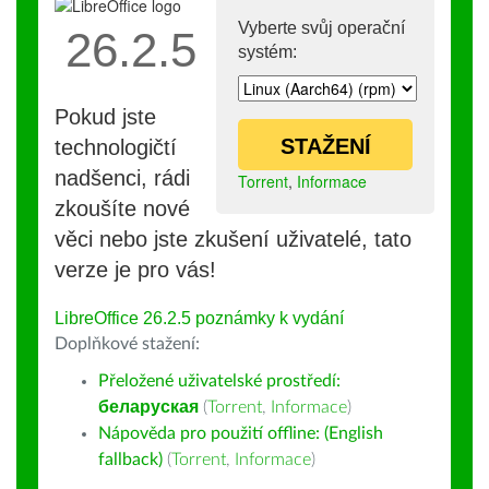
Vyberte svůj operační
26.2.5
systém:
Pokud jste
STAŽENÍ
technologičtí
nadšenci, rádi
Torrent
,
Informace
zkoušíte nové
věci nebo jste zkušení uživatelé, tato
verze je pro vás!
LibreOffice 26.2.5 poznámky k vydání
Doplňkové stažení:
Přeložené uživatelské prostředí:
беларуская
(
Torrent
,
Informace
)
Nápověda pro použití offline: (English
fallback)
(
Torrent
,
Informace
)