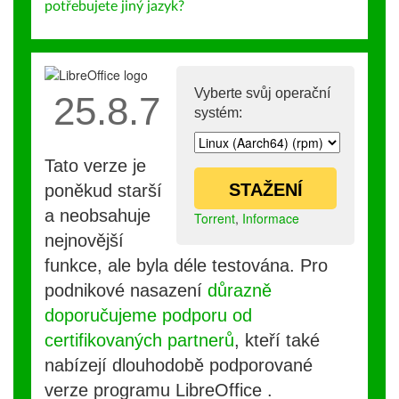
potřebujete jiný jazyk?
Vyberte svůj operační
25.8.7
systém:
Tato verze je
STAŽENÍ
poněkud starší
a neobsahuje
Torrent
,
Informace
nejnovější
funkce, ale byla déle testována. Pro
podnikové nasazení
důrazně
doporučujeme podporu od
certifikovaných partnerů
, kteří také
nabízejí dlouhodobě podporované
verze programu LibreOffice .