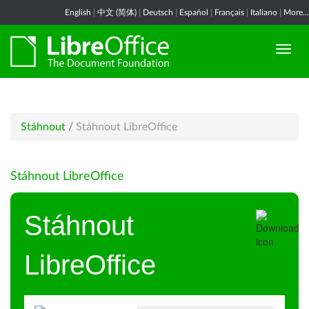
English
|
中文 (简体)
|
Deutsch
|
Español
|
Français
|
Italiano
|
More...
Stáhnout
/
Stáhnout LibreOffice
Stáhnout LibreOffice
Stáhnout
LibreOffice