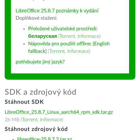
LibreOffice 25.8.7 poznámky k vydání
Doplňkové stažení:
Přeložené uživatelské prostředí:
беларуская
(
Torrent
,
Informace
)
Nápověda pro použití offline: (English
fallback)
(
Torrent
,
Informace
)
potřebujete jiný jazyk?
SDK a zdrojový kód
Stáhnout SDK
LibreOffice_25.8.7_Linux_aarch64_rpm_sdk.tar.gz
26 MB (
Torrent
,
Informace
)
Stáhnout zdrojový kód
libreoffice-25.8.7.2.tar.xz