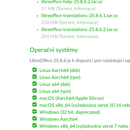
libreoffice-help-25.8.6.2.tar.xz
57 MB (
Torrent
,
Informace
)
libreoffice-translations-25.8.6.1.tar.xz
224 MB (
Torrent
,
Informace
)
libreoffice-translations-25.8.6.2.tar.xz
224 MB (
Torrent
,
Informace
)
Operační systémy
LibreOffice 25.8.6 je k dispozici pro následující 
Linux Aarch64 (deb)
Linux Aarch64 (rpm)
Linux x64 (deb)
Linux x64 (rpm)
macOS (Aarch64/Apple Silicon)
macOS x86_64 (vyžadována verze 10.14 nebo
Windows (32 bit, deprecated)
Windows Aarch64
Windows x86_64 (vyžadována verze 7 nebo n