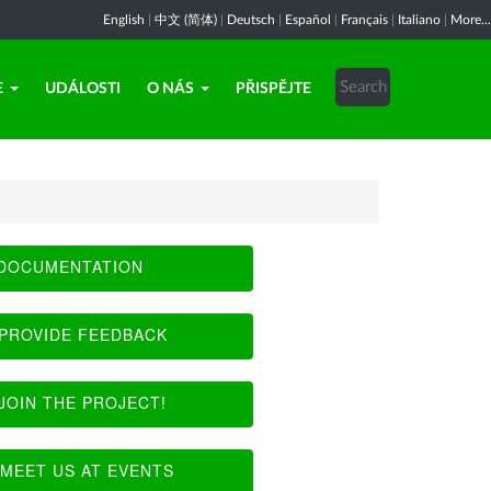
English
|
中文 (简体)
|
Deutsch
|
Español
|
Français
|
Italiano
|
More...
E
UDÁLOSTI
O NÁS
PŘISPĚJTE
DOCUMENTATION
PROVIDE FEEDBACK
JOIN THE PROJECT!
MEET US AT EVENTS