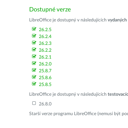
Dostupné verze
LibreOffice je dostupný v následujících
vydaných
26.2.5
26.2.4
26.2.3
26.2.2
26.2.1
26.2.0
25.8.7
25.8.6
25.8.5
LibreOffice je dostupný v následujících
testovací
26.8.0
Starší verze programu LibreOffice (nemusí být po