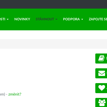
STI
NOVINKY
STÁHNOUT
PODPORA
ZAPOJTE S
pm) -
změnit?