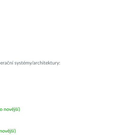
operační systémy/architektury:
 novější)
ovější)