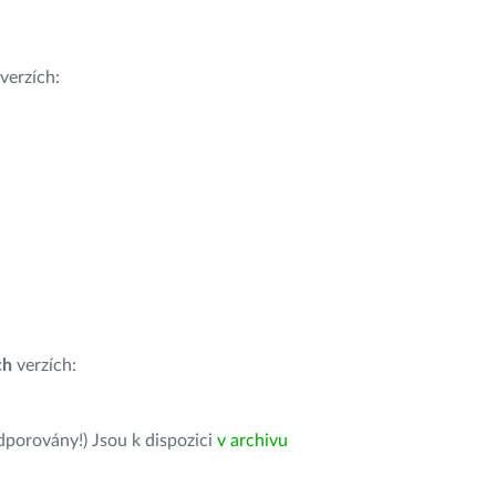
verzích:
ch
verzích:
dporovány!) Jsou k dispozici
v archivu