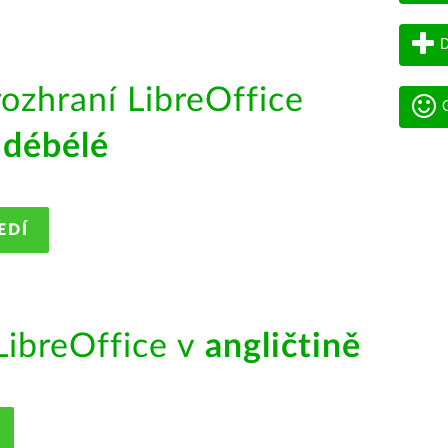
D
rozhraní LibreOffice
G
débélé
EDÍ
ibreOffice v
angličtině