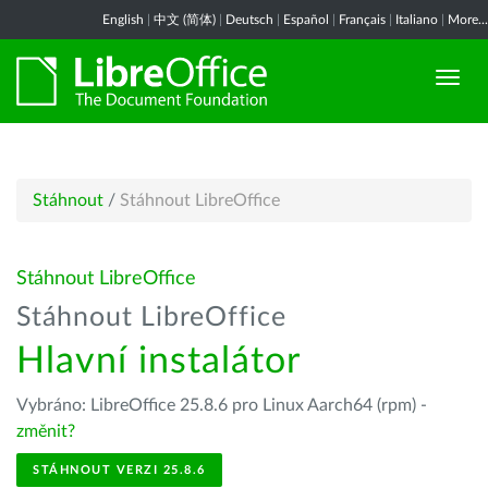
English
|
中文 (简体)
|
Deutsch
|
Español
|
Français
|
Italiano
|
More...
Stáhnout
/
Stáhnout LibreOffice
Stáhnout LibreOffice
Stáhnout LibreOffice
Hlavní instalátor
Vybráno: LibreOffice 25.8.6 pro Linux Aarch64 (rpm) -
změnit?
STÁHNOUT VERZI 25.8.6