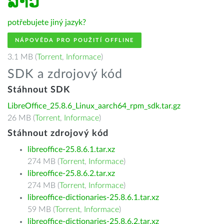
ລາວ
potřebujete jiný jazyk?
NÁPOVĚDA PRO POUŽITÍ OFFLINE
3.1 MB (
Torrent
,
Informace
)
SDK a zdrojový kód
Stáhnout SDK
LibreOffice_25.8.6_Linux_aarch64_rpm_sdk.tar.gz
26 MB (
Torrent
,
Informace
)
Stáhnout zdrojový kód
libreoffice-25.8.6.1.tar.xz
274 MB (
Torrent
,
Informace
)
libreoffice-25.8.6.2.tar.xz
274 MB (
Torrent
,
Informace
)
libreoffice-dictionaries-25.8.6.1.tar.xz
59 MB (
Torrent
,
Informace
)
libreoffice-dictionaries-25.8.6.2.tar.xz