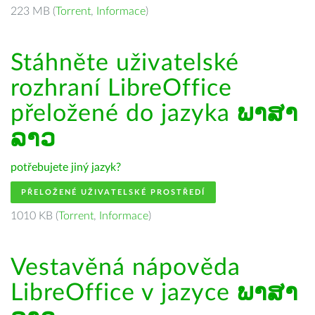
223 MB (
Torrent
,
Informace
)
Stáhněte uživatelské
rozhraní LibreOffice
přeložené do jazyka
ພາສາ
ລາວ
potřebujete jiný jazyk?
PŘELOŽENÉ UŽIVATELSKÉ PROSTŘEDÍ
1010 KB (
Torrent
,
Informace
)
Vestavěná nápověda
LibreOffice v jazyce
ພາສາ