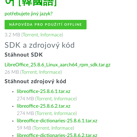
어 [韓國語]
potřebujete jiný jazyk?
NÁPOVĚDA PRO POUŽITÍ OFFLINE
3.2 MB (
Torrent
,
Informace
)
SDK a zdrojový kód
Stáhnout SDK
LibreOffice_25.8.6_Linux_aarch64_rpm_sdk.tar.gz
26 MB (
Torrent
,
Informace
)
Stáhnout zdrojový kód
libreoffice-25.8.6.1.tar.xz
274 MB (
Torrent
,
Informace
)
libreoffice-25.8.6.2.tar.xz
274 MB (
Torrent
,
Informace
)
libreoffice-dictionaries-25.8.6.1.tar.xz
59 MB (
Torrent
,
Informace
)
libreoffice-dictionaries-25.8.6.2.tar.xz