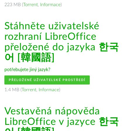
223 MB (
Torrent
,
Informace
)
Stáhněte uživatelské
rozhraní LibreOffice
přeložené do jazyka
한국
어 [韓國語]
potřebujete jiný jazyk?
PŘELOŽENÉ UŽIVATELSKÉ PROSTŘEDÍ
1.4 MB (
Torrent
,
Informace
)
Vestavěná nápověda
LibreOffice v jazyce
한국