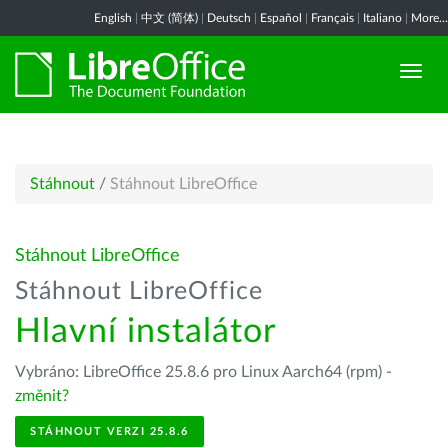
English
|
中文 (简体)
|
Deutsch
|
Español
|
Français
|
Italiano
|
More...
Stáhnout
/
Stáhnout LibreOffice
Stáhnout LibreOffice
Stáhnout LibreOffice
Hlavní instalátor
Vybráno: LibreOffice 25.8.6 pro Linux Aarch64 (rpm) -
změnit?
STÁHNOUT VERZI 25.8.6