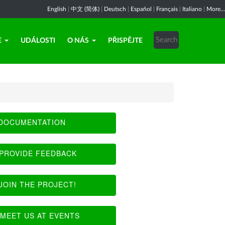
English
|
中文 (简体)
|
Deutsch
|
Español
|
Français
|
Italiano
|
More...
E
UDÁLOSTI
O NÁS
PŘISPĚJTE
DOCUMENTATION
PROVIDE FEEDBACK
JOIN THE PROJECT!
MEET US AT EVENTS