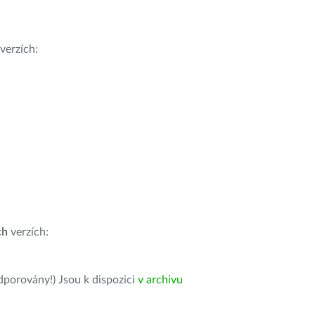
verzích:
ch
verzích:
dporovány!) Jsou k dispozici
v archivu