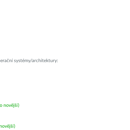
operační systémy/architektury:
 novější)
ovější)