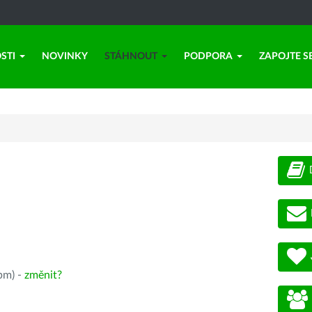
STI
NOVINKY
STÁHNOUT
PODPORA
ZAPOJTE S
pm) -
změnit?