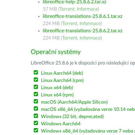
libreoffice-help-25.8.6.2.tar.xz
57 MB (
Torrent
,
Informace
)
libreoffice-translations-25.8.6.1.tar.xz
224 MB (
Torrent
,
Informace
)
libreoffice-translations-25.8.6.2.tar.xz
224 MB (
Torrent
,
Informace
)
Operační systémy
LibreOffice 25.8.6 je k dispozici pro následující 
Linux Aarch64 (deb)
Linux Aarch64 (rpm)
Linux x64 (deb)
Linux x64 (rpm)
macOS (Aarch64/Apple Silicon)
macOS x86_64 (vyžadována verze 10.14 nebo
Windows (32 bit, deprecated)
Windows Aarch64
Windows x86_64 (vyžadována verze 7 nebo n