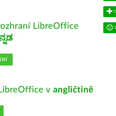
D
rozhraní LibreOffice
G
ನ್ನಡ
EDÍ
ibreOffice v
angličtině