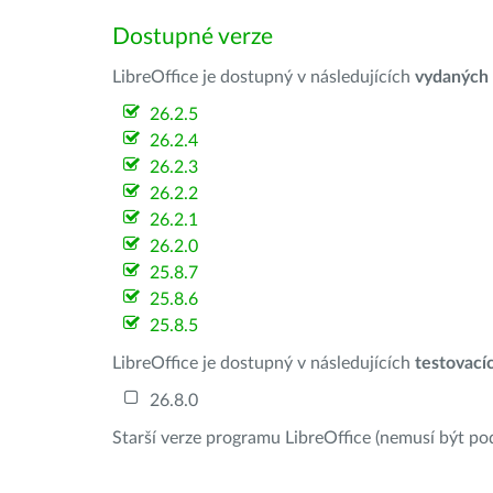
Dostupné verze
LibreOffice je dostupný v následujících
vydaných
26.2.5
26.2.4
26.2.3
26.2.2
26.2.1
26.2.0
25.8.7
25.8.6
25.8.5
LibreOffice je dostupný v následujících
testovací
26.8.0
Starší verze programu LibreOffice (nemusí být po