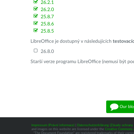
26.2.1
26.2.0
25.8.7
25.8.6
25.8.5
LibreOffice je dostupný v následujících
testovací
26.8.0
Starší verze programu LibreOffice (nemusí být po
Our blo
Impressum (Právní informace)
|
Datenschutzerklärung (Zásady ochrany 
and images on this website are licensed under the
Creative Commons At
“The Document Foundation” are registered trademarks of their correspo