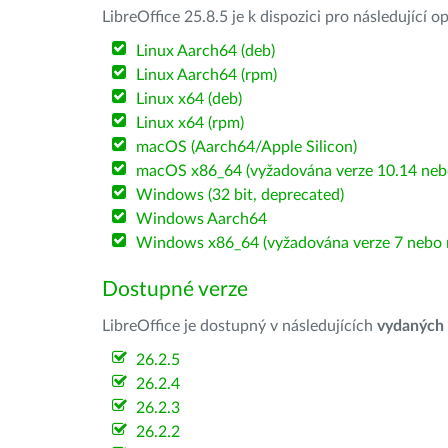
LibreOffice 25.8.5 je k dispozici pro následující 
Linux Aarch64 (deb)
Linux Aarch64 (rpm)
Linux x64 (deb)
Linux x64 (rpm)
macOS (Aarch64/Apple Silicon)
macOS x86_64 (vyžadována verze 10.14 nebo
Windows (32 bit, deprecated)
Windows Aarch64
Windows x86_64 (vyžadována verze 7 nebo n
Dostupné verze
LibreOffice je dostupný v následujících
vydaných
26.2.5
26.2.4
26.2.3
26.2.2