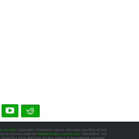
n version)
| Copyright information: Unless otherwise specified, all text
hich is licensed under the
Mozilla Public License v2.0
. “LibreOffice” and
respective logos and icons are also subject to international copyright