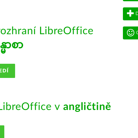
D
rozhraní LibreOffice
G
န္မာစာ
EDÍ
ibreOffice v
angličtině