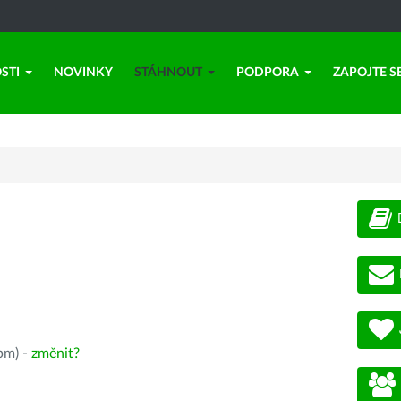
STI
NOVINKY
STÁHNOUT
PODPORA
ZAPOJTE S
pm) -
změnit?