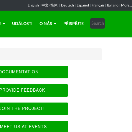
English
|
中文 (简体)
|
Deutsch
|
Español
|
Français
|
Italiano
|
More...
E
UDÁLOSTI
O NÁS
PŘISPĚJTE
DOCUMENTATION
PROVIDE FEEDBACK
JOIN THE PROJECT!
MEET US AT EVENTS