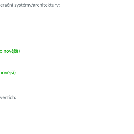
operační systémy/architektury:
 novější)
ovější)
verzích: