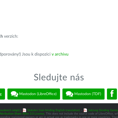
ch
verzích:
dporovány!) Jsou k dispozici
v archivu
Sledujte nás
g
Mastodon (LibreOffice)
Mastodon (TDF)
osobních údajů)
|
Statutes (non-binding English translation)
-
Satzung (binding Germa
tribution-Share Alike 3.0 License
. This does not include the source code of LibreOffice, w
nding registered owners or are in actual use as trademarks in one or more countries. Their 