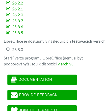
26.2.2
26.2.1
26.2.0
25.8.7
25.8.6
25.8.5
LibreOffice je dostupný v následujících
testovacích
verzích:
26.8.0
Starší verze programu LibreOffice (nemusí být
podporovány!) Jsou k dispozici
v archivu
DOCUMENTATION
PROVIDE FEEDBACK
JOIN THE PROJECT!