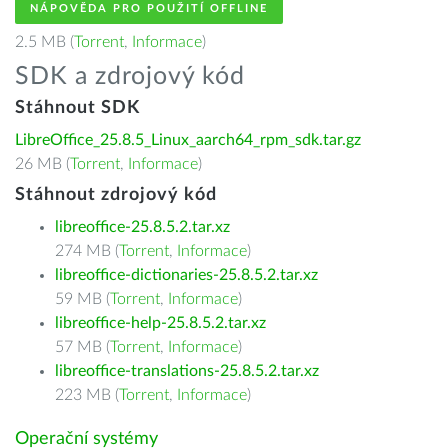
NÁPOVĚDA PRO POUŽITÍ OFFLINE
2.5 MB (
Torrent
,
Informace
)
SDK a zdrojový kód
Stáhnout SDK
LibreOffice_25.8.5_Linux_aarch64_rpm_sdk.tar.gz
26 MB (
Torrent
,
Informace
)
Stáhnout zdrojový kód
libreoffice-25.8.5.2.tar.xz
274 MB (
Torrent
,
Informace
)
libreoffice-dictionaries-25.8.5.2.tar.xz
59 MB (
Torrent
,
Informace
)
libreoffice-help-25.8.5.2.tar.xz
57 MB (
Torrent
,
Informace
)
libreoffice-translations-25.8.5.2.tar.xz
223 MB (
Torrent
,
Informace
)
Operační systémy