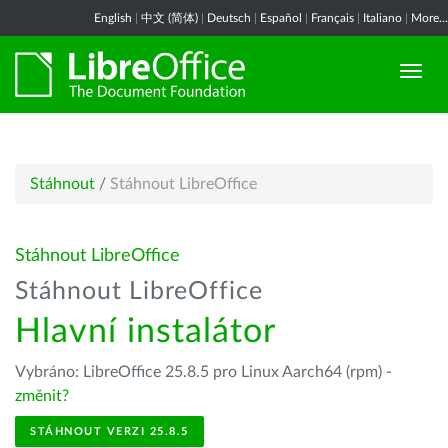
English
|
中文 (简体)
|
Deutsch
|
Español
|
Français
|
Italiano
|
More...
Stáhnout
/
Stáhnout LibreOffice
Stáhnout LibreOffice
Stáhnout LibreOffice
Hlavní instalátor
Vybráno: LibreOffice 25.8.5 pro Linux Aarch64 (rpm) -
změnit?
STÁHNOUT VERZI 25.8.5