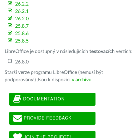
26.2.2
26.2.1
26.2.0
25.8.7
25.8.6
25.8.5
LibreOffice je dostupný v následujících
testovacích
verzích:
26.8.0
Starší verze programu LibreOffice (nemusí být
podporovány!) Jsou k dispozici
v archivu
DOCUMENTATION
PROVIDE FEEDBACK
JOIN THE PROJECT!