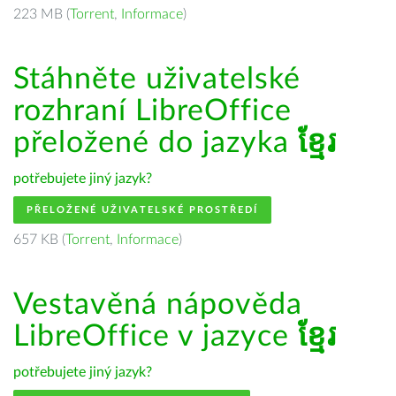
223 MB (
Torrent
,
Informace
)
Stáhněte uživatelské
rozhraní LibreOffice
přeložené do jazyka
ខ្មែរ
potřebujete jiný jazyk?
PŘELOŽENÉ UŽIVATELSKÉ PROSTŘEDÍ
657 KB (
Torrent
,
Informace
)
Vestavěná nápověda
LibreOffice v jazyce
ខ្មែរ
potřebujete jiný jazyk?