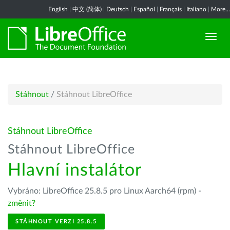
English
|
中文 (简体)
|
Deutsch
|
Español
|
Français
|
Italiano
|
More...
Stáhnout
/
Stáhnout LibreOffice
Stáhnout LibreOffice
Stáhnout LibreOffice
Hlavní instalátor
Vybráno: LibreOffice 25.8.5 pro Linux Aarch64 (rpm) -
změnit?
STÁHNOUT VERZI 25.8.5