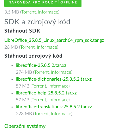
NÁPOVĚDA PRO POUŽITÍ OFFLINE
3.5 MB (
Torrent
,
Informace
)
SDK a zdrojový kód
Stáhnout SDK
LibreOffice_25.8.5_Linux_aarch64_rpm_sdk.tar.gz
26 MB (
Torrent
,
Informace
)
Stáhnout zdrojový kód
libreoffice-25.8.5.2.tar.xz
274 MB (
Torrent
,
Informace
)
libreoffice-dictionaries-25.8.5.2.tar.xz
59 MB (
Torrent
,
Informace
)
libreoffice-help-25.8.5.2.tar.xz
57 MB (
Torrent
,
Informace
)
libreoffice-translations-25.8.5.2.tar.xz
223 MB (
Torrent
,
Informace
)
Operační systémy