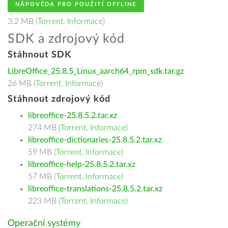
NÁPOVĚDA PRO POUŽITÍ OFFLINE
3.2 MB (
Torrent
,
Informace
)
SDK a zdrojový kód
Stáhnout SDK
LibreOffice_25.8.5_Linux_aarch64_rpm_sdk.tar.gz
26 MB (
Torrent
,
Informace
)
Stáhnout zdrojový kód
libreoffice-25.8.5.2.tar.xz
274 MB (
Torrent
,
Informace
)
libreoffice-dictionaries-25.8.5.2.tar.xz
59 MB (
Torrent
,
Informace
)
libreoffice-help-25.8.5.2.tar.xz
57 MB (
Torrent
,
Informace
)
libreoffice-translations-25.8.5.2.tar.xz
223 MB (
Torrent
,
Informace
)
Operační systémy