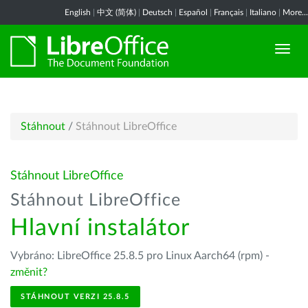
English
|
中文 (简体)
|
Deutsch
|
Español
|
Français
|
Italiano
|
More...
Stáhnout
/
Stáhnout LibreOffice
Stáhnout LibreOffice
Stáhnout LibreOffice
Hlavní instalátor
Vybráno: LibreOffice 25.8.5 pro Linux Aarch64 (rpm) -
změnit?
STÁHNOUT VERZI 25.8.5