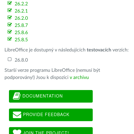
26.2.2
26.2.1
26.2.0
25.8.7
25.8.6
25.8.5
LibreOffice je dostupný v následujících
testovacích
verzích:
26.8.0
Starší verze programu LibreOffice (nemusí být
podporovány!) Jsou k dispozici
v archivu
DOCUMENTATION
PROVIDE FEEDBACK
JOIN THE PROJECT!