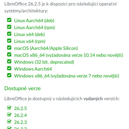
LibreOffice 26.2.5 je k dispozici pro následující operační
systémy/architektury:
Linux Aarch64 (deb)
Linux Aarch64 (rpm)
Linux x64 (deb)
Linux x64 (rpm)
macOS (Aarch64/Apple Silicon)
macOS x86_64 (vyžadována verze 10.14 nebo novější)
Windows (32 bit, deprecated)
Windows Aarch64
Windows x86_64 (vyžadována verze 7 nebo novější)
Dostupné verze
LibreOffice je dostupný v následujících
vydaných
verzích:
26.2.5
26.2.4
26.2.3