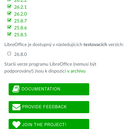
26.2.2
26.2.1
26.2.0
25.8.7
25.8.6
25.8.5
LibreOffice je dostupný v následujících
testovacích
verzích:
26.8.0
Starší verze programu LibreOffice (nemusí být
podporovány!) Jsou k dispozici
v archivu
DOCUMENTATION
PROVIDE FEEDBACK
JOIN THE PROJECT!