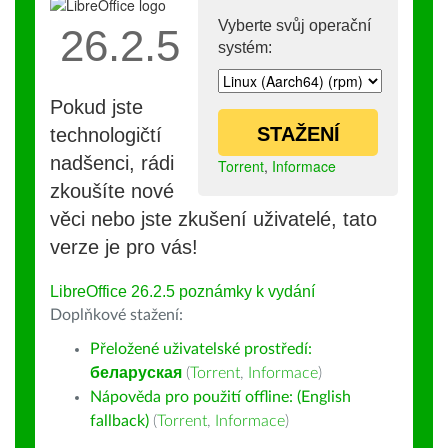
Vyberte svůj operační
26.2.5
systém:
Pokud jste
STAŽENÍ
technologičtí
nadšenci, rádi
Torrent
,
Informace
zkoušíte nové
věci nebo jste zkušení uživatelé, tato
verze je pro vás!
LibreOffice 26.2.5 poznámky k vydání
Doplňkové stažení:
Přeložené uživatelské prostředí:
беларуская
(
Torrent
,
Informace
)
Nápověda pro použití offline: (English
fallback)
(
Torrent
,
Informace
)