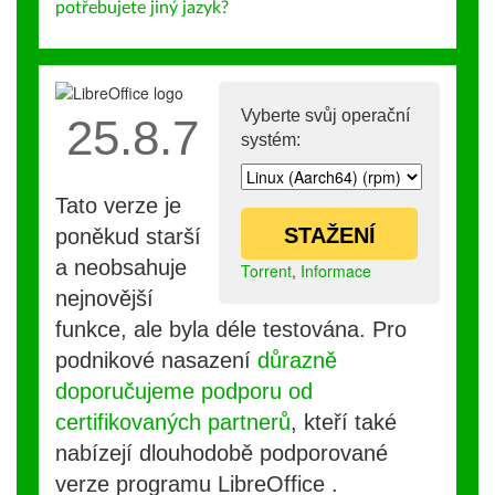
potřebujete jiný jazyk?
Vyberte svůj operační
25.8.7
systém:
Tato verze je
STAŽENÍ
poněkud starší
a neobsahuje
Torrent
,
Informace
nejnovější
funkce, ale byla déle testována. Pro
podnikové nasazení
důrazně
doporučujeme podporu od
certifikovaných partnerů
, kteří také
nabízejí dlouhodobě podporované
verze programu LibreOffice .