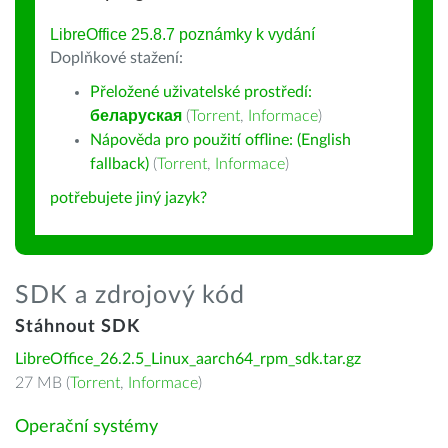
LibreOffice 25.8.7 poznámky k vydání
Doplňkové stažení:
Přeložené uživatelské prostředí:
беларуская
(
Torrent
,
Informace
)
Nápověda pro použití offline: (English
fallback)
(
Torrent
,
Informace
)
potřebujete jiný jazyk?
SDK a zdrojový kód
Stáhnout SDK
LibreOffice_26.2.5_Linux_aarch64_rpm_sdk.tar.gz
27 MB (
Torrent
,
Informace
)
Operační systémy