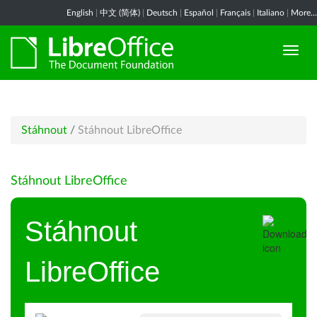
English
|
中文 (简体)
|
Deutsch
|
Español
|
Français
|
Italiano
|
More...
Stáhnout
/
Stáhnout LibreOffice
Stáhnout LibreOffice
Stáhnout
LibreOffice