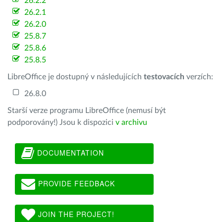
26.2.2
26.2.1
26.2.0
25.8.7
25.8.6
25.8.5
LibreOffice je dostupný v následujících
testovacích
verzích:
26.8.0
Starší verze programu LibreOffice (nemusí být
podporovány!) Jsou k dispozici
v archivu
DOCUMENTATION
PROVIDE FEEDBACK
JOIN THE PROJECT!