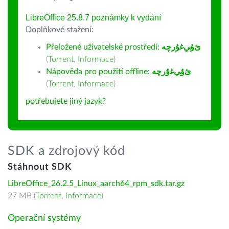
LibreOffice 25.8.7 poznámky k vydání
Doplňkové stažení:
Přeložené uživatelské prostředí:
ﺉۇﻲﻏۇﺭچە
(
Torrent
,
Informace
)
Nápověda pro použití offline:
ﺉۇﻲﻏۇﺭچە
(
Torrent
,
Informace
)
potřebujete jiný jazyk?
SDK a zdrojový kód
Stáhnout SDK
LibreOffice_26.2.5_Linux_aarch64_rpm_sdk.tar.gz
27 MB (
Torrent
,
Informace
)
Operační systémy