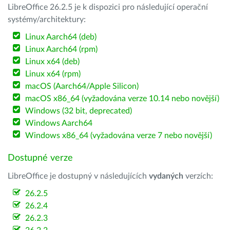
LibreOffice 26.2.5 je k dispozici pro následující operační
systémy/architektury:
Linux Aarch64 (deb)
Linux Aarch64 (rpm)
Linux x64 (deb)
Linux x64 (rpm)
macOS (Aarch64/Apple Silicon)
macOS x86_64 (vyžadována verze 10.14 nebo novější)
Windows (32 bit, deprecated)
Windows Aarch64
Windows x86_64 (vyžadována verze 7 nebo novější)
Dostupné verze
LibreOffice je dostupný v následujících
vydaných
verzích:
26.2.5
26.2.4
26.2.3