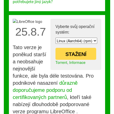
potřebujete jiný jazyk?
Vyberte svůj operační
25.8.7
systém:
Tato verze je
STAŽENÍ
poněkud starší
a neobsahuje
Torrent
,
Informace
nejnovější
funkce, ale byla déle testována. Pro
podnikové nasazení
důrazně
doporučujeme podporu od
certifikovaných partnerů
, kteří také
nabízejí dlouhodobě podporované
verze programu LibreOffice .