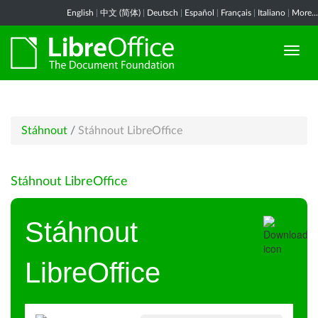
English
|
中文 (简体)
|
Deutsch
|
Español
|
Français
|
Italiano
|
More...
Stáhnout
/
Stáhnout LibreOffice
Stáhnout LibreOffice
Stáhnout
LibreOffice