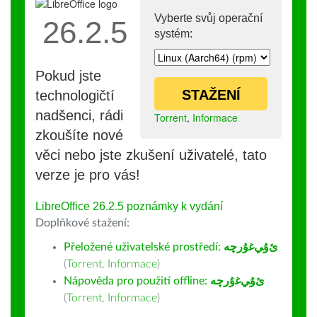
Vyberte svůj operační
26.2.5
systém:
Pokud jste
STAŽENÍ
technologičtí
nadšenci, rádi
Torrent
,
Informace
zkoušíte nové
věci nebo jste zkušení uživatelé, tato
verze je pro vás!
LibreOffice 26.2.5 poznámky k vydání
Doplňkové stažení:
Přeložené uživatelské prostředí:
ﺉۇﻲﻏۇﺭچە
(
Torrent
,
Informace
)
Nápověda pro použití offline:
ﺉۇﻲﻏۇﺭچە
(
Torrent
,
Informace
)