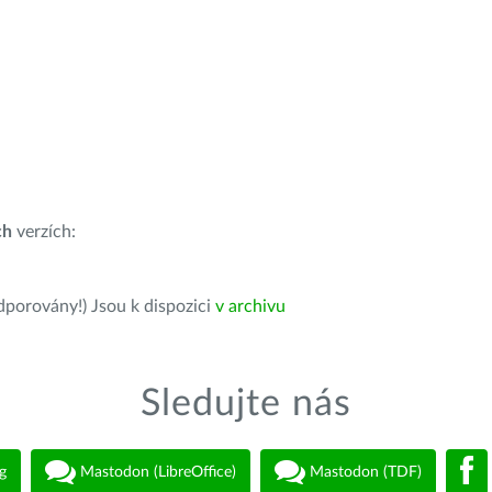
ch
verzích:
dporovány!) Jsou k dispozici
v archivu
Sledujte nás
g
Mastodon (LibreOffice)
Mastodon (TDF)