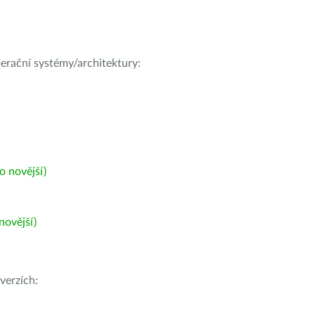
operační systémy/architektury:
 novější)
ovější)
verzích: