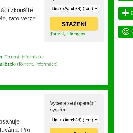
rádi zkoušíte
D
lé, tato verze
STAŽENÍ
G
Torrent
,
Informace
n
(
Torrent
,
Informace
)
allback)
(
Torrent
,
Informace
)
Vyberte svůj operační
systém:
obsahuje
stována. Pro