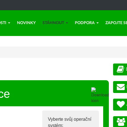
STI
NOVINKY
STÁHNOUT
PODPORA
ZAPOJTE S
ce
Vyberte svůj operační
systém: