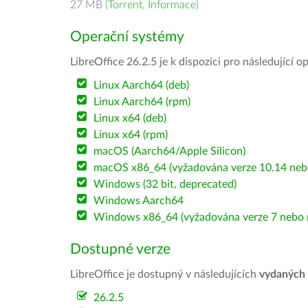
27 MB (
Torrent
,
Informace
)
Operační systémy
LibreOffice 26.2.5 je k dispozici pro následující 
Linux Aarch64 (deb)
Linux Aarch64 (rpm)
Linux x64 (deb)
Linux x64 (rpm)
macOS (Aarch64/Apple Silicon)
macOS x86_64 (vyžadována verze 10.14 nebo
Windows (32 bit, deprecated)
Windows Aarch64
Windows x86_64 (vyžadována verze 7 nebo n
Dostupné verze
LibreOffice je dostupný v následujících
vydaných
26.2.5