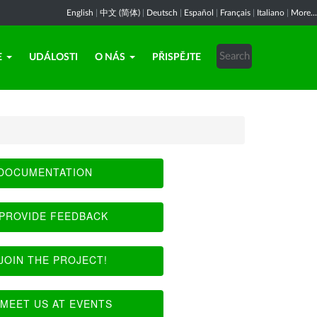
English
|
中文 (简体)
|
Deutsch
|
Español
|
Français
|
Italiano
|
More...
E
UDÁLOSTI
O NÁS
PŘISPĚJTE
DOCUMENTATION
PROVIDE FEEDBACK
JOIN THE PROJECT!
MEET US AT EVENTS