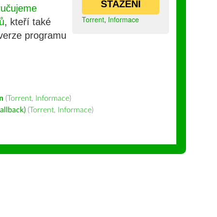
STAŽENÍ
ručujeme
Torrent
,
Informace
ů
, kteří také
 verze programu
n
(
Torrent
,
Informace
)
allback)
(
Torrent
,
Informace
)