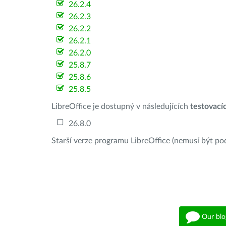
26.2.4
26.2.3
26.2.2
26.2.1
26.2.0
25.8.7
25.8.6
25.8.5
LibreOffice je dostupný v následujících
testovací
26.8.0
Starší verze programu LibreOffice (nemusí být po
Our blo