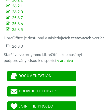
26.2.2
26.2.1
26.2.0
25.8.7
25.8.6
25.8.5
LibreOffice je dostupný v následujících
testovacích
verzích:
26.8.0
Starší verze programu LibreOffice (nemusí být
podporovány!) Jsou k dispozici
v archivu
DOCUMENTATION
PROVIDE FEEDBACK
JOIN THE PROJECT!