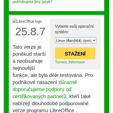
potřebujete jiný jazyk?
Vyberte svůj operační
25.8.7
systém:
Tato verze je
STAŽENÍ
poněkud starší
a neobsahuje
Torrent
,
Informace
nejnovější
funkce, ale byla déle testována. Pro
podnikové nasazení
důrazně
doporučujeme podporu od
certifikovaných partnerů
, kteří také
nabízejí dlouhodobě podporované
verze programu LibreOffice .