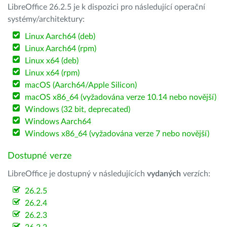
LibreOffice 26.2.5 je k dispozici pro následující operační
systémy/architektury:
Linux Aarch64 (deb)
Linux Aarch64 (rpm)
Linux x64 (deb)
Linux x64 (rpm)
macOS (Aarch64/Apple Silicon)
macOS x86_64 (vyžadována verze 10.14 nebo novější)
Windows (32 bit, deprecated)
Windows Aarch64
Windows x86_64 (vyžadována verze 7 nebo novější)
Dostupné verze
LibreOffice je dostupný v následujících
vydaných
verzích:
26.2.5
26.2.4
26.2.3