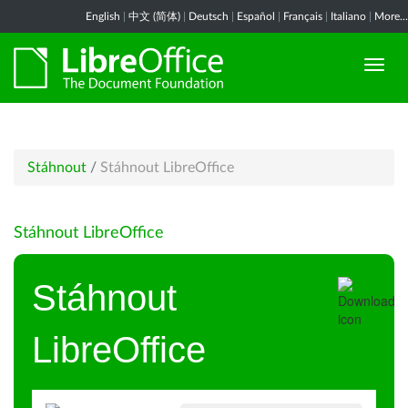
English
|
中文 (简体)
|
Deutsch
|
Español
|
Français
|
Italiano
|
More...
Stáhnout
/
Stáhnout LibreOffice
Stáhnout LibreOffice
Stáhnout
LibreOffice