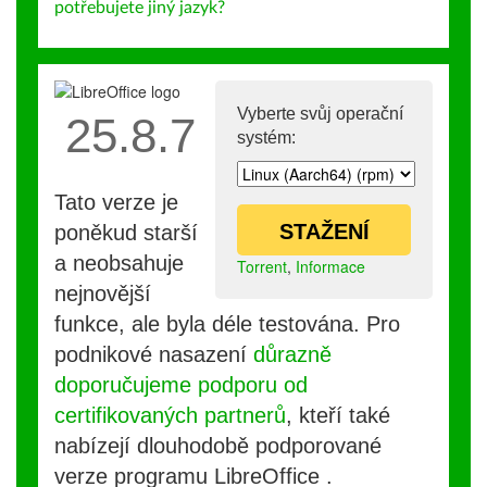
potřebujete jiný jazyk?
Vyberte svůj operační
25.8.7
systém:
Tato verze je
STAŽENÍ
poněkud starší
a neobsahuje
Torrent
,
Informace
nejnovější
funkce, ale byla déle testována. Pro
podnikové nasazení
důrazně
doporučujeme podporu od
certifikovaných partnerů
, kteří také
nabízejí dlouhodobě podporované
verze programu LibreOffice .