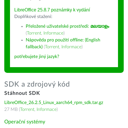
LibreOffice 25.8.7 poznámky k vydání
Doplňkové stažení:
Přeložené uživatelské prostředí:
മലയാളം
(
Torrent
,
Informace
)
Nápověda pro použití offline: (English
fallback)
(
Torrent
,
Informace
)
potřebujete jiný jazyk?
SDK a zdrojový kód
Stáhnout SDK
LibreOffice_26.2.5_Linux_aarch64_rpm_sdk.tar.gz
27 MB (
Torrent
,
Informace
)
Operační systémy