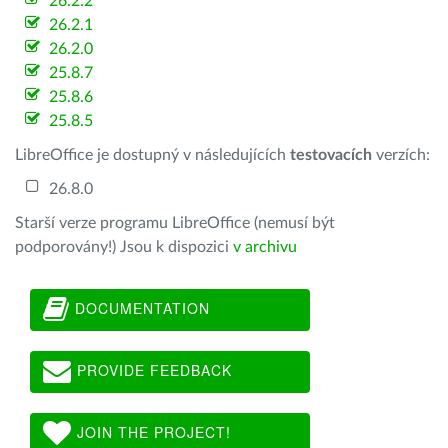
26.2.2
26.2.1
26.2.0
25.8.7
25.8.6
25.8.5
LibreOffice je dostupný v následujících
testovacích
verzích:
26.8.0
Starší verze programu LibreOffice (nemusí být
podporovány!) Jsou k dispozici
v archivu
DOCUMENTATION
PROVIDE FEEDBACK
JOIN THE PROJECT!