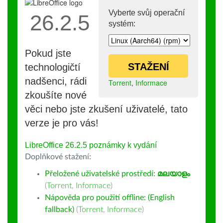
Vyberte svůj operační
26.2.5
systém:
Pokud jste
STAŽENÍ
technologičtí
nadšenci, rádi
Torrent
,
Informace
zkoušíte nové
věci nebo jste zkušení uživatelé, tato
verze je pro vás!
LibreOffice 26.2.5 poznámky k vydání
Doplňkové stažení:
Přeložené uživatelské prostředí:
മലയാളം
(
Torrent
,
Informace
)
Nápověda pro použití offline: (English
fallback)
(
Torrent
,
Informace
)