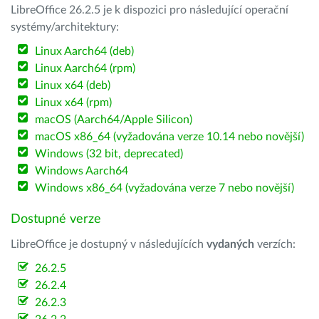
LibreOffice 26.2.5 je k dispozici pro následující operační
systémy/architektury:
Linux Aarch64 (deb)
Linux Aarch64 (rpm)
Linux x64 (deb)
Linux x64 (rpm)
macOS (Aarch64/Apple Silicon)
macOS x86_64 (vyžadována verze 10.14 nebo novější)
Windows (32 bit, deprecated)
Windows Aarch64
Windows x86_64 (vyžadována verze 7 nebo novější)
Dostupné verze
LibreOffice je dostupný v následujících
vydaných
verzích:
26.2.5
26.2.4
26.2.3