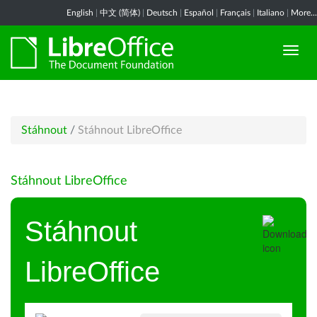
English
|
中文 (简体)
|
Deutsch
|
Español
|
Français
|
Italiano
|
More...
Stáhnout
/
Stáhnout LibreOffice
Stáhnout LibreOffice
Stáhnout
LibreOffice