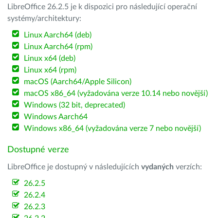
LibreOffice 26.2.5 je k dispozici pro následující operační
systémy/architektury:
Linux Aarch64 (deb)
Linux Aarch64 (rpm)
Linux x64 (deb)
Linux x64 (rpm)
macOS (Aarch64/Apple Silicon)
macOS x86_64 (vyžadována verze 10.14 nebo novější)
Windows (32 bit, deprecated)
Windows Aarch64
Windows x86_64 (vyžadována verze 7 nebo novější)
Dostupné verze
LibreOffice je dostupný v následujících
vydaných
verzích:
26.2.5
26.2.4
26.2.3