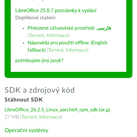
LibreOffice 25.8.7 poznámky k vydání
Doplňkové stažení:
Přeložené uživatelské prostředí:
فارسى
(
Torrent
,
Informace
)
Nápověda pro použití offline: (English
fallback)
(
Torrent
,
Informace
)
potřebujete jiný jazyk?
SDK a zdrojový kód
Stáhnout SDK
LibreOffice_26.2.5_Linux_aarch64_rpm_sdk.tar.gz
27 MB (
Torrent
,
Informace
)
Operační systémy