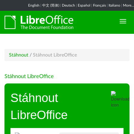
English
|
中文 (简体)
|
Deutsch
|
Español
|
Français
|
Italiano
|
More...
Stáhnout
/
Stáhnout LibreOffice
Stáhnout LibreOffice
Stáhnout
LibreOffice