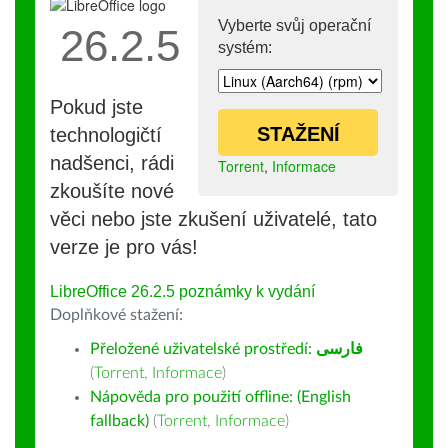
Vyberte svůj operační
26.2.5
systém:
Pokud jste
STAŽENÍ
technologičtí
nadšenci, rádi
Torrent
,
Informace
zkoušíte nové
věci nebo jste zkušení uživatelé, tato
verze je pro vás!
LibreOffice 26.2.5 poznámky k vydání
Doplňkové stažení:
Přeložené uživatelské prostředí:
فارسى
(
Torrent
,
Informace
)
Nápověda pro použití offline: (English
fallback)
(
Torrent
,
Informace
)