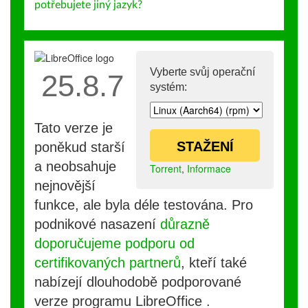
potřebujete jiný jazyk?
Vyberte svůj operační
25.8.7
systém:
Tato verze je
STAŽENÍ
poněkud starší
a neobsahuje
Torrent
,
Informace
nejnovější
funkce, ale byla déle testována. Pro
podnikové nasazení
důrazně
doporučujeme podporu od
certifikovaných partnerů
, kteří také
nabízejí dlouhodobě podporované
verze programu LibreOffice .