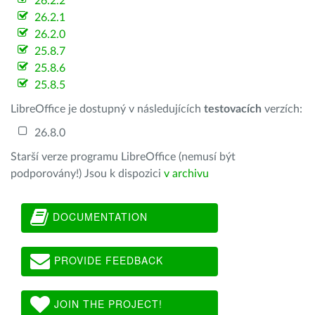
26.2.2
26.2.1
26.2.0
25.8.7
25.8.6
25.8.5
LibreOffice je dostupný v následujících
testovacích
verzích:
26.8.0
Starší verze programu LibreOffice (nemusí být
podporovány!) Jsou k dispozici
v archivu
DOCUMENTATION
PROVIDE FEEDBACK
JOIN THE PROJECT!