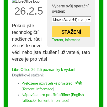
Vyberte svůj operační
26.2.5
systém:
Pokud jste
STAŽENÍ
technologičtí
nadšenci, rádi
Torrent
,
Informace
zkoušíte nové
věci nebo jste zkušení uživatelé, tato
verze je pro vás!
LibreOffice 26.2.5 poznámky k vydání
Doplňkové stažení:
Přeložené uživatelské prostředí:
बोडो
(
Torrent
,
Informace
)
Nápověda pro použití offline: (English
fallback)
(
Torrent
,
Informace
)