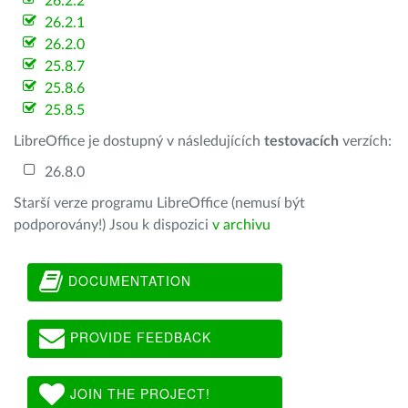
26.2.2
26.2.1
26.2.0
25.8.7
25.8.6
25.8.5
LibreOffice je dostupný v následujících
testovacích
verzích:
26.8.0
Starší verze programu LibreOffice (nemusí být
podporovány!) Jsou k dispozici
v archivu
DOCUMENTATION
PROVIDE FEEDBACK
JOIN THE PROJECT!