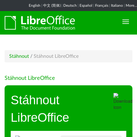
English
|
中文 (简体)
|
Deutsch
|
Español
|
Français
|
Italiano
|
More...
Stáhnout
/
Stáhnout LibreOffice
Stáhnout LibreOffice
Stáhnout
LibreOffice