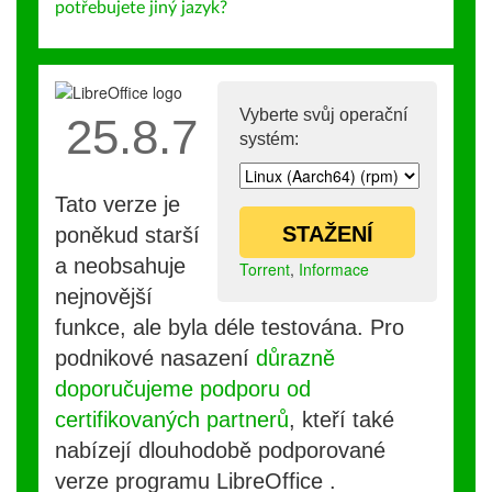
potřebujete jiný jazyk?
Vyberte svůj operační
25.8.7
systém:
Tato verze je
STAŽENÍ
poněkud starší
a neobsahuje
Torrent
,
Informace
nejnovější
funkce, ale byla déle testována. Pro
podnikové nasazení
důrazně
doporučujeme podporu od
certifikovaných partnerů
, kteří také
nabízejí dlouhodobě podporované
verze programu LibreOffice .