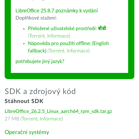
LibreOffice 25.8.7 poznámky k vydání
Doplňkové stažení:
Přeložené uživatelské prostředí:
बोडो
(
Torrent
,
Informace
)
Nápověda pro použití offline: (English
fallback)
(
Torrent
,
Informace
)
potřebujete jiný jazyk?
SDK a zdrojový kód
Stáhnout SDK
LibreOffice_26.2.5_Linux_aarch64_rpm_sdk.tar.gz
27 MB (
Torrent
,
Informace
)
Operační systémy