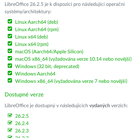
LibreOffice 26.2.5 je k dispozici pro následující operační
systémy/architektury:
Linux Aarch64 (deb)
Linux Aarch64 (rpm)
Linux x64 (deb)
Linux x64 (rpm)
macOS (Aarch64/Apple Silicon)
macOS x86_64 (vyžadována verze 10.14 nebo novější)
Windows (32 bit, deprecated)
Windows Aarch64
Windows x86_64 (vyžadována verze 7 nebo novější)
Dostupné verze
LibreOffice je dostupný v následujících
vydaných
verzích:
26.2.5
26.2.4
26.2.3