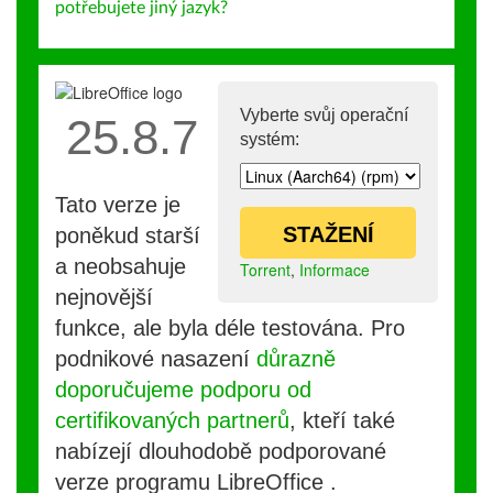
potřebujete jiný jazyk?
Vyberte svůj operační
25.8.7
systém:
Tato verze je
STAŽENÍ
poněkud starší
a neobsahuje
Torrent
,
Informace
nejnovější
funkce, ale byla déle testována. Pro
podnikové nasazení
důrazně
doporučujeme podporu od
certifikovaných partnerů
, kteří také
nabízejí dlouhodobě podporované
verze programu LibreOffice .