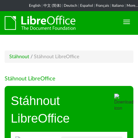
English
|
中文 (简体)
|
Deutsch
|
Español
|
Français
|
Italiano
|
More...
Stáhnout
/
Stáhnout LibreOffice
Stáhnout LibreOffice
Stáhnout
LibreOffice