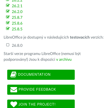
26.2.2
26.2.1
26.2.0
25.8.7
25.8.6
25.8.5
LibreOffice je dostupný v následujících
testovacích
verzích:
26.8.0
Starší verze programu LibreOffice (nemusí být
podporovány!) Jsou k dispozici
v archivu
DOCUMENTATION
PROVIDE FEEDBACK
JOIN THE PROJECT!