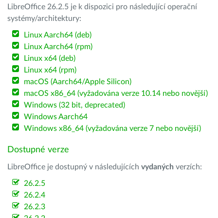
LibreOffice 26.2.5 je k dispozici pro následující operační
systémy/architektury:
Linux Aarch64 (deb)
Linux Aarch64 (rpm)
Linux x64 (deb)
Linux x64 (rpm)
macOS (Aarch64/Apple Silicon)
macOS x86_64 (vyžadována verze 10.14 nebo novější)
Windows (32 bit, deprecated)
Windows Aarch64
Windows x86_64 (vyžadována verze 7 nebo novější)
Dostupné verze
LibreOffice je dostupný v následujících
vydaných
verzích:
26.2.5
26.2.4
26.2.3