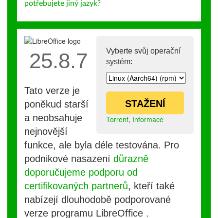
potřebujete jiný jazyk?
Vyberte svůj operační
25.8.7
systém:
Tato verze je
STAŽENÍ
poněkud starší
a neobsahuje
Torrent
,
Informace
nejnovější
funkce, ale byla déle testována. Pro
podnikové nasazení
důrazně
doporučujeme podporu od
certifikovaných partnerů
, kteří také
nabízejí dlouhodobě podporované
verze programu LibreOffice .