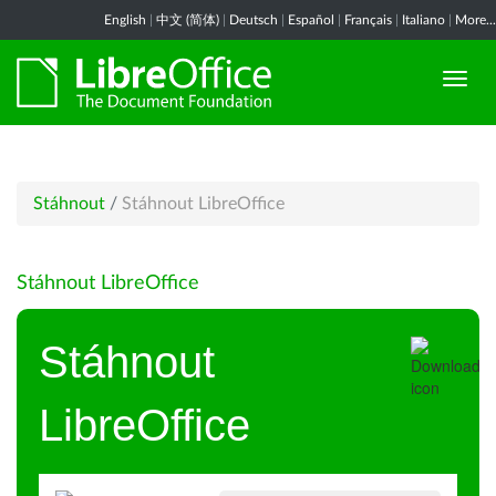
English
|
中文 (简体)
|
Deutsch
|
Español
|
Français
|
Italiano
|
More...
Stáhnout
/
Stáhnout LibreOffice
Stáhnout LibreOffice
Stáhnout
LibreOffice