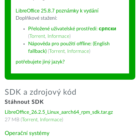
LibreOffice 25.8.7 poznámky k vydání
Doplňkové stažení:
Přeložené uživatelské prostředí:
српски
(
Torrent
,
Informace
)
Nápověda pro použití offline: (English
fallback)
(
Torrent
,
Informace
)
potřebujete jiný jazyk?
SDK a zdrojový kód
Stáhnout SDK
LibreOffice_26.2.5_Linux_aarch64_rpm_sdk.tar.gz
27 MB (
Torrent
,
Informace
)
Operační systémy