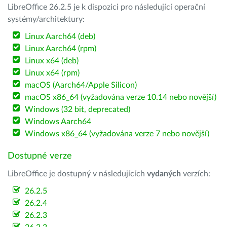
LibreOffice 26.2.5 je k dispozici pro následující operační
systémy/architektury:
Linux Aarch64 (deb)
Linux Aarch64 (rpm)
Linux x64 (deb)
Linux x64 (rpm)
macOS (Aarch64/Apple Silicon)
macOS x86_64 (vyžadována verze 10.14 nebo novější)
Windows (32 bit, deprecated)
Windows Aarch64
Windows x86_64 (vyžadována verze 7 nebo novější)
Dostupné verze
LibreOffice je dostupný v následujících
vydaných
verzích:
26.2.5
26.2.4
26.2.3