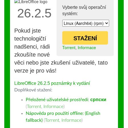
Vyberte svůj operační
26.2.5
systém:
Pokud jste
STAŽENÍ
technologičtí
nadšenci, rádi
Torrent
,
Informace
zkoušíte nové
věci nebo jste zkušení uživatelé, tato
verze je pro vás!
LibreOffice 26.2.5 poznámky k vydání
Doplňkové stažení:
Přeložené uživatelské prostředí:
српски
(
Torrent
,
Informace
)
Nápověda pro použití offline: (English
fallback)
(
Torrent
,
Informace
)