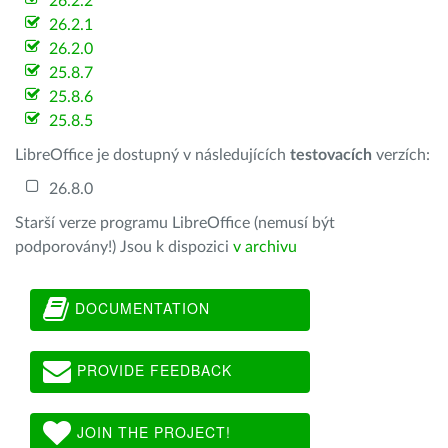
26.2.2
26.2.1
26.2.0
25.8.7
25.8.6
25.8.5
LibreOffice je dostupný v následujících
testovacích
verzích:
26.8.0
Starší verze programu LibreOffice (nemusí být
podporovány!) Jsou k dispozici
v archivu
DOCUMENTATION
PROVIDE FEEDBACK
JOIN THE PROJECT!