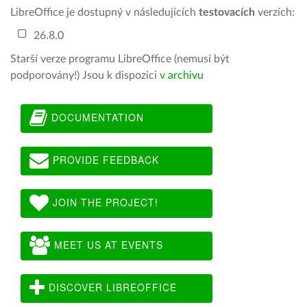
LibreOffice je dostupný v následujících
testovacích
verzích:
26.8.0
Starší verze programu LibreOffice (nemusí být
podporovány!) Jsou k dispozici
v archivu
DOCUMENTATION
PROVIDE FEEDBACK
JOIN THE PROJECT!
MEET US AT EVENTS
DISCOVER LIBREOFFICE