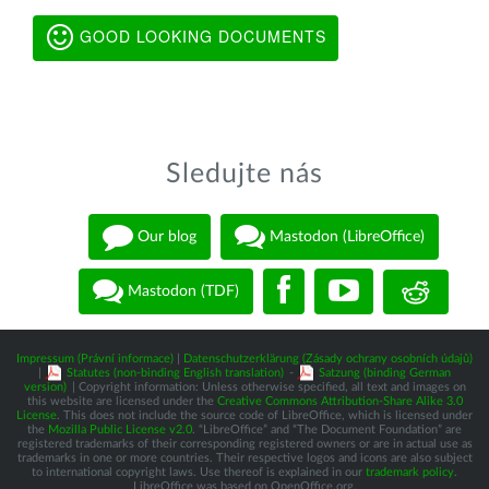
GOOD LOOKING DOCUMENTS
Sledujte nás
Our blog
Mastodon (LibreOffice)
Mastodon (TDF)
Impressum (Právní informace)
|
Datenschutzerklärung (Zásady ochrany osobních údajů)
|
Statutes (non-binding English translation)
-
Satzung (binding German
version)
| Copyright information: Unless otherwise specified, all text and images on
this website are licensed under the
Creative Commons Attribution-Share Alike 3.0
License
. This does not include the source code of LibreOffice, which is licensed under
the
Mozilla Public License v2.0
. “LibreOffice” and “The Document Foundation” are
registered trademarks of their corresponding registered owners or are in actual use as
trademarks in one or more countries. Their respective logos and icons are also subject
to international copyright laws. Use thereof is explained in our
trademark policy
.
LibreOffice was based on OpenOffice.org.