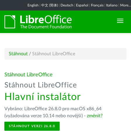
English
|
中文 (简体)
|
Deutsch
|
Español
|
Français
|
Italiano
|
More...
Stáhnout
/
Stáhnout LibreOffice
Stáhnout LibreOffice
Stáhnout LibreOffice
Hlavní instalátor
Vybráno: LibreOffice 26.8.0 pro macOS x86_64
(vyžadována verze 10.14 nebo novější) -
změnit?
STÁHNOUT VERZI 26.8.0