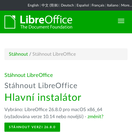
English
|
中文 (简体)
|
Deutsch
|
Español
|
Français
|
Italiano
|
More...
Stáhnout
/
Stáhnout LibreOffice
Stáhnout LibreOffice
Stáhnout LibreOffice
Hlavní instalátor
Vybráno: LibreOffice 26.8.0 pro macOS x86_64
(vyžadována verze 10.14 nebo novější) -
změnit?
STÁHNOUT VERZI 26.8.0