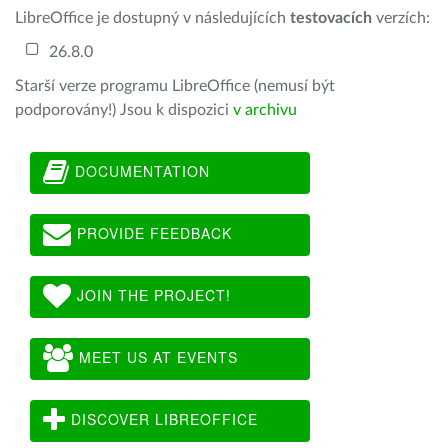
LibreOffice je dostupný v následujících
testovacích
verzích:
26.8.0
Starší verze programu LibreOffice (nemusí být
podporovány!) Jsou k dispozici
v archivu
DOCUMENTATION
PROVIDE FEEDBACK
JOIN THE PROJECT!
MEET US AT EVENTS
DISCOVER LIBREOFFICE