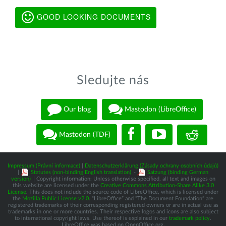
GOOD LOOKING DOCUMENTS
Sledujte nás
Our blog
Mastodon (LibreOffice)
Mastodon (TDF)
Impressum (Právní informace)
|
Datenschutzerklärung (Zásady ochrany osobních údajů)
|
Statutes (non-binding English translation)
-
Satzung (binding German
version)
| Copyright information: Unless otherwise specified, all text and images on
this website are licensed under the
Creative Commons Attribution-Share Alike 3.0
License
. This does not include the source code of LibreOffice, which is licensed under
the
Mozilla Public License v2.0
. “LibreOffice” and “The Document Foundation” are
registered trademarks of their corresponding registered owners or are in actual use as
trademarks in one or more countries. Their respective logos and icons are also subject
to international copyright laws. Use thereof is explained in our
trademark policy
.
LibreOffice was based on OpenOffice.org.