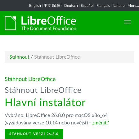
English
|
中文 (简体)
|
Deutsch
|
Español
|
Français
|
Italiano
|
More...
Stáhnout
/
Stáhnout LibreOffice
Stáhnout LibreOffice
Stáhnout LibreOffice
Hlavní instalátor
Vybráno: LibreOffice 26.8.0 pro macOS x86_64
(vyžadována verze 10.14 nebo novější) -
změnit?
STÁHNOUT VERZI 26.8.0