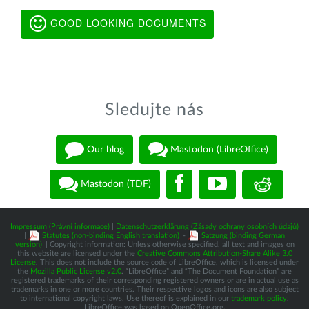
GOOD LOOKING DOCUMENTS
Sledujte nás
Our blog
Mastodon (LibreOffice)
Mastodon (TDF)
Impressum (Právní informace)
|
Datenschutzerklärung (Zásady ochrany osobních údajů)
|
Statutes (non-binding English translation)
-
Satzung (binding German
version)
| Copyright information: Unless otherwise specified, all text and images on
this website are licensed under the
Creative Commons Attribution-Share Alike 3.0
License
. This does not include the source code of LibreOffice, which is licensed under
the
Mozilla Public License v2.0
. “LibreOffice” and “The Document Foundation” are
registered trademarks of their corresponding registered owners or are in actual use as
trademarks in one or more countries. Their respective logos and icons are also subject
to international copyright laws. Use thereof is explained in our
trademark policy
.
LibreOffice was based on OpenOffice.org.