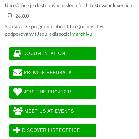
LibreOffice je dostupný v následujících
testovacích
verzích:
26.8.0
Starší verze programu LibreOffice (nemusí být
podporovány!) Jsou k dispozici
v archivu
DOCUMENTATION
PROVIDE FEEDBACK
JOIN THE PROJECT!
MEET US AT EVENTS
DISCOVER LIBREOFFICE