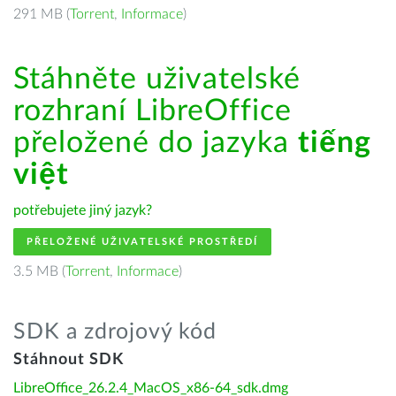
291 MB (
Torrent
,
Informace
)
Stáhněte uživatelské
rozhraní LibreOffice
přeložené do jazyka
tiếng
việt
potřebujete jiný jazyk?
PŘELOŽENÉ UŽIVATELSKÉ PROSTŘEDÍ
3.5 MB (
Torrent
,
Informace
)
SDK a zdrojový kód
Stáhnout SDK
LibreOffice_26.2.4_MacOS_x86-64_sdk.dmg