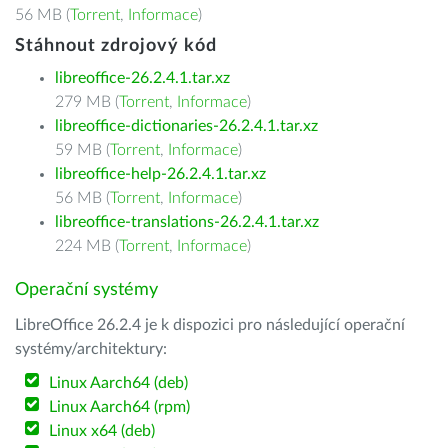
56 MB (
Torrent
,
Informace
)
Stáhnout zdrojový kód
libreoffice-26.2.4.1.tar.xz
279 MB (
Torrent
,
Informace
)
libreoffice-dictionaries-26.2.4.1.tar.xz
59 MB (
Torrent
,
Informace
)
libreoffice-help-26.2.4.1.tar.xz
56 MB (
Torrent
,
Informace
)
libreoffice-translations-26.2.4.1.tar.xz
224 MB (
Torrent
,
Informace
)
Operační systémy
LibreOffice 26.2.4 je k dispozici pro následující operační
systémy/architektury:
Linux Aarch64 (deb)
Linux Aarch64 (rpm)
Linux x64 (deb)