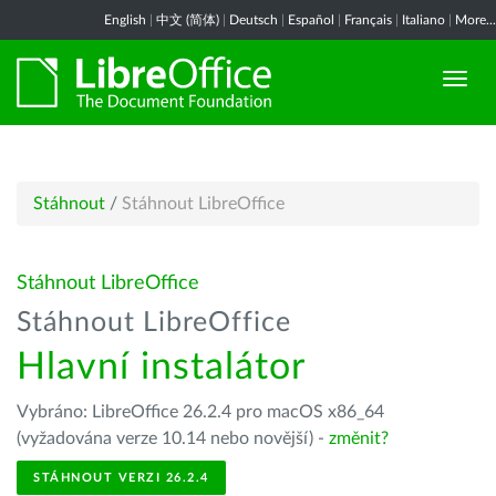
English
|
中文 (简体)
|
Deutsch
|
Español
|
Français
|
Italiano
|
More...
Stáhnout
/
Stáhnout LibreOffice
Stáhnout LibreOffice
Stáhnout LibreOffice
Hlavní instalátor
Vybráno: LibreOffice 26.2.4 pro macOS x86_64
(vyžadována verze 10.14 nebo novější) -
změnit?
STÁHNOUT VERZI 26.2.4