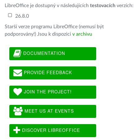
LibreOffice je dostupný v následujících
testovacích
verzích:
26.8.0
Starší verze programu LibreOffice (nemusí být
podporovány!) Jsou k dispozici
v archivu
DOCUMENTATION
PROVIDE FEEDBACK
JOIN THE PROJECT!
MEET US AT EVENTS
DISCOVER LIBREOFFICE