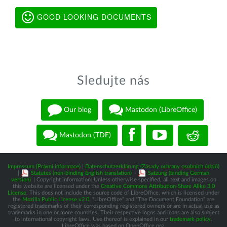
GOOD LOOKING DOCUMENTS
Sledujte nás
Our blog
Mastodon (LibreOffice)
Mastodon (TDF)
Impressum (Právní informace)
|
Datenschutzerklärung (Zásady ochrany osobních údajů)
|
Statutes (non-binding English translation)
-
Satzung (binding German
version)
| Copyright information: Unless otherwise specified, all text and images on
this website are licensed under the
Creative Commons Attribution-Share Alike 3.0
License
. This does not include the source code of LibreOffice, which is licensed under
the
Mozilla Public License v2.0
. “LibreOffice” and “The Document Foundation” are
registered trademarks of their corresponding registered owners or are in actual use as
trademarks in one or more countries. Their respective logos and icons are also subject
to international copyright laws. Use thereof is explained in our
trademark policy
.
LibreOffice was based on OpenOffice.org.