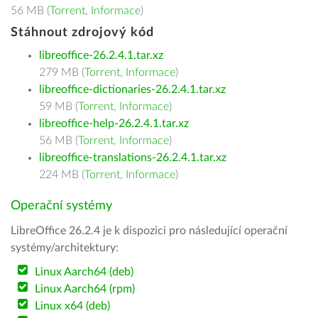
56 MB (
Torrent
,
Informace
)
Stáhnout zdrojový kód
libreoffice-26.2.4.1.tar.xz
279 MB (
Torrent
,
Informace
)
libreoffice-dictionaries-26.2.4.1.tar.xz
59 MB (
Torrent
,
Informace
)
libreoffice-help-26.2.4.1.tar.xz
56 MB (
Torrent
,
Informace
)
libreoffice-translations-26.2.4.1.tar.xz
224 MB (
Torrent
,
Informace
)
Operační systémy
LibreOffice 26.2.4 je k dispozici pro následující operační
systémy/architektury:
Linux Aarch64 (deb)
Linux Aarch64 (rpm)
Linux x64 (deb)