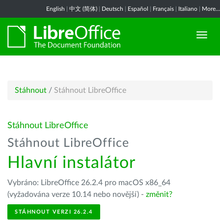
English
|
中文 (简体)
|
Deutsch
|
Español
|
Français
|
Italiano
|
More...
Stáhnout
/
Stáhnout LibreOffice
Stáhnout LibreOffice
Stáhnout LibreOffice
Hlavní instalátor
Vybráno: LibreOffice 26.2.4 pro macOS x86_64
(vyžadována verze 10.14 nebo novější) -
změnit?
STÁHNOUT VERZI 26.2.4