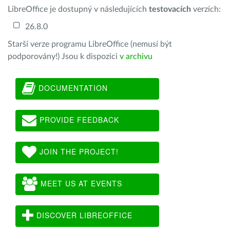
LibreOffice je dostupný v následujících
testovacích
verzích:
26.8.0
Starší verze programu LibreOffice (nemusí být
podporovány!) Jsou k dispozici
v archivu
DOCUMENTATION
PROVIDE FEEDBACK
JOIN THE PROJECT!
MEET US AT EVENTS
DISCOVER LIBREOFFICE