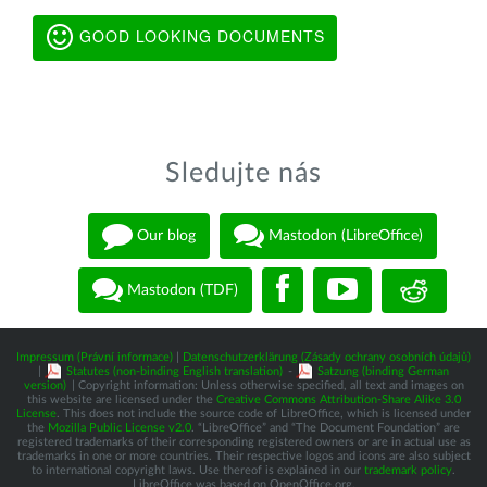
GOOD LOOKING DOCUMENTS
Sledujte nás
Our blog
Mastodon (LibreOffice)
Mastodon (TDF)
Impressum (Právní informace)
|
Datenschutzerklärung (Zásady ochrany osobních údajů)
|
Statutes (non-binding English translation)
-
Satzung (binding German
version)
| Copyright information: Unless otherwise specified, all text and images on
this website are licensed under the
Creative Commons Attribution-Share Alike 3.0
License
. This does not include the source code of LibreOffice, which is licensed under
the
Mozilla Public License v2.0
. “LibreOffice” and “The Document Foundation” are
registered trademarks of their corresponding registered owners or are in actual use as
trademarks in one or more countries. Their respective logos and icons are also subject
to international copyright laws. Use thereof is explained in our
trademark policy
.
LibreOffice was based on OpenOffice.org.