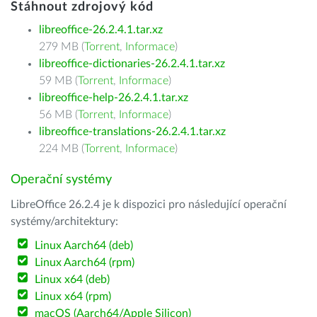
Stáhnout zdrojový kód
libreoffice-26.2.4.1.tar.xz
279 MB (
Torrent
,
Informace
)
libreoffice-dictionaries-26.2.4.1.tar.xz
59 MB (
Torrent
,
Informace
)
libreoffice-help-26.2.4.1.tar.xz
56 MB (
Torrent
,
Informace
)
libreoffice-translations-26.2.4.1.tar.xz
224 MB (
Torrent
,
Informace
)
Operační systémy
LibreOffice 26.2.4 je k dispozici pro následující operační
systémy/architektury:
Linux Aarch64 (deb)
Linux Aarch64 (rpm)
Linux x64 (deb)
Linux x64 (rpm)
macOS (Aarch64/Apple Silicon)