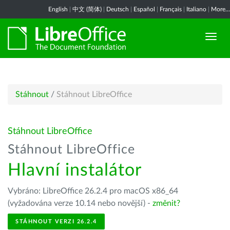
English
|
中文 (简体)
|
Deutsch
|
Español
|
Français
|
Italiano
|
More...
Stáhnout
/
Stáhnout LibreOffice
Stáhnout LibreOffice
Stáhnout LibreOffice
Hlavní instalátor
Vybráno: LibreOffice 26.2.4 pro macOS x86_64
(vyžadována verze 10.14 nebo novější) -
změnit?
STÁHNOUT VERZI 26.2.4