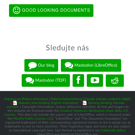
GOOD LOOKING DOCUMENTS
Sledujte nás
Our blog
Mastodon (LibreOffice)
Mastodon (TDF)
Impressum (Právní informace)
|
Datenschutzerklärung (Zásady ochrany osobních údajů)
|
Statutes (non-binding English translation)
-
Satzung (binding German
version)
| Copyright information: Unless otherwise specified, all text and images on
this website are licensed under the
Creative Commons Attribution-Share Alike 3.0
License
. This does not include the source code of LibreOffice, which is licensed under
the
Mozilla Public License v2.0
. “LibreOffice” and “The Document Foundation” are
registered trademarks of their corresponding registered owners or are in actual use as
trademarks in one or more countries. Their respective logos and icons are also subject
to international copyright laws. Use thereof is explained in our
trademark policy
.
LibreOffice was based on OpenOffice.org.