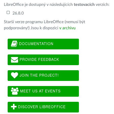
LibreOffice je dostupný v následujících
testovacích
verzích:
26.8.0
Starší verze programu LibreOffice (nemusí být
podporovány!) Jsou k dispozici
v archivu
DOCUMENTATION
PROVIDE FEEDBACK
JOIN THE PROJECT!
MEET US AT EVENTS
DISCOVER LIBREOFFICE