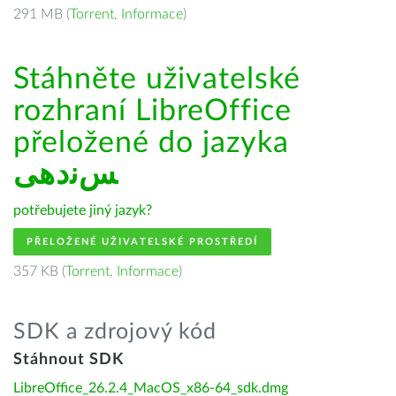
291 MB (
Torrent
,
Informace
)
Stáhněte uživatelské
rozhraní LibreOffice
přeložené do jazyka
ﺲﻧﺩھی
potřebujete jiný jazyk?
PŘELOŽENÉ UŽIVATELSKÉ PROSTŘEDÍ
357 KB (
Torrent
,
Informace
)
SDK a zdrojový kód
Stáhnout SDK
LibreOffice_26.2.4_MacOS_x86-64_sdk.dmg