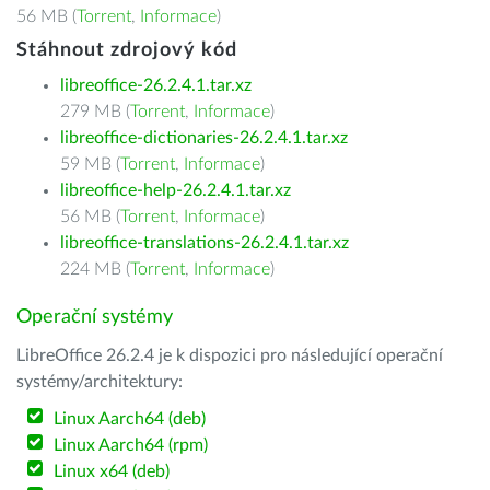
56 MB (
Torrent
,
Informace
)
Stáhnout zdrojový kód
libreoffice-26.2.4.1.tar.xz
279 MB (
Torrent
,
Informace
)
libreoffice-dictionaries-26.2.4.1.tar.xz
59 MB (
Torrent
,
Informace
)
libreoffice-help-26.2.4.1.tar.xz
56 MB (
Torrent
,
Informace
)
libreoffice-translations-26.2.4.1.tar.xz
224 MB (
Torrent
,
Informace
)
Operační systémy
LibreOffice 26.2.4 je k dispozici pro následující operační
systémy/architektury:
Linux Aarch64 (deb)
Linux Aarch64 (rpm)
Linux x64 (deb)