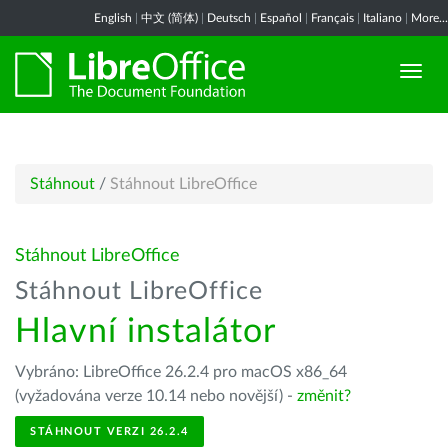
English
|
中文 (简体)
|
Deutsch
|
Español
|
Français
|
Italiano
|
More...
Stáhnout
/
Stáhnout LibreOffice
Stáhnout LibreOffice
Stáhnout LibreOffice
Hlavní instalátor
Vybráno: LibreOffice 26.2.4 pro macOS x86_64
(vyžadována verze 10.14 nebo novější) -
změnit?
STÁHNOUT VERZI 26.2.4