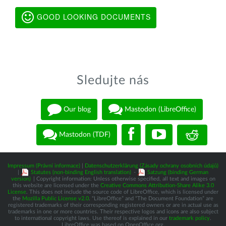
GOOD LOOKING DOCUMENTS
Sledujte nás
Our blog
Mastodon (LibreOffice)
Mastodon (TDF)
Impressum (Právní informace)
|
Datenschutzerklärung (Zásady ochrany osobních údajů)
|
Statutes (non-binding English translation)
-
Satzung (binding German
version)
| Copyright information: Unless otherwise specified, all text and images on
this website are licensed under the
Creative Commons Attribution-Share Alike 3.0
License
. This does not include the source code of LibreOffice, which is licensed under
the
Mozilla Public License v2.0
. “LibreOffice” and “The Document Foundation” are
registered trademarks of their corresponding registered owners or are in actual use as
trademarks in one or more countries. Their respective logos and icons are also subject
to international copyright laws. Use thereof is explained in our
trademark policy
.
LibreOffice was based on OpenOffice.org.