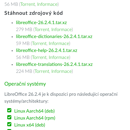
56 MB (
Torrent
,
Informace
)
Stáhnout zdrojový kód
libreoffice-26.2.4.1.tar.xz
279 MB (
Torrent
,
Informace
)
libreoffice-dictionaries-26.2.4.1.tar.xz
59 MB (
Torrent
,
Informace
)
libreoffice-help-26.2.4.1.tar.xz
56 MB (
Torrent
,
Informace
)
libreoffice-translations-26.2.4.1.tar.xz
224 MB (
Torrent
,
Informace
)
Operační systémy
LibreOffice 26.2.4 je k dispozici pro následující operační
systémy/architektury:
Linux Aarch64 (deb)
Linux Aarch64 (rpm)
Linux x64 (deb)