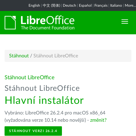
English
|
中文 (简体)
|
Deutsch
|
Español
|
Français
|
Italiano
|
More...
Stáhnout
/
Stáhnout LibreOffice
Stáhnout LibreOffice
Stáhnout LibreOffice
Hlavní instalátor
Vybráno: LibreOffice 26.2.4 pro macOS x86_64
(vyžadována verze 10.14 nebo novější) -
změnit?
STÁHNOUT VERZI 26.2.4