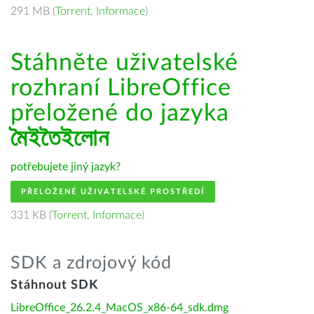
291 MB (
Torrent
,
Informace
)
Stáhněte uživatelské
rozhraní LibreOffice
přeložené do jazyka
মৈইতৈইলোন
potřebujete jiný jazyk?
PŘELOŽENÉ UŽIVATELSKÉ PROSTŘEDÍ
331 KB (
Torrent
,
Informace
)
SDK a zdrojový kód
Stáhnout SDK
LibreOffice_26.2.4_MacOS_x86-64_sdk.dmg