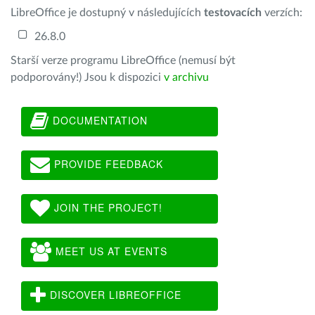
LibreOffice je dostupný v následujících
testovacích
verzích:
26.8.0
Starší verze programu LibreOffice (nemusí být
podporovány!) Jsou k dispozici
v archivu
DOCUMENTATION
PROVIDE FEEDBACK
JOIN THE PROJECT!
MEET US AT EVENTS
DISCOVER LIBREOFFICE