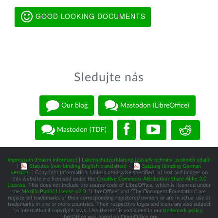
GOOD LOOKING DOCUMENTS
Sledujte nás
Our blog
Mastodon (LibreOffice)
Mastodon (TDF)
Impressum (Právní informace)
|
Datenschutzerklärung (Zásady ochrany osobních údajů)
|
Statutes (non-binding English translation)
-
Satzung (binding German
version)
| Copyright information: Unless otherwise specified, all text and images on
this website are licensed under the
Creative Commons Attribution-Share Alike 3.0
License
. This does not include the source code of LibreOffice, which is licensed under
the
Mozilla Public License v2.0
. “LibreOffice” and “The Document Foundation” are
registered trademarks of their corresponding registered owners or are in actual use as
trademarks in one or more countries. Their respective logos and icons are also subject
to international copyright laws. Use thereof is explained in our
trademark policy
.
LibreOffice was based on OpenOffice.org.