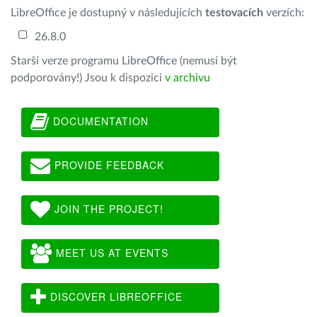
LibreOffice je dostupný v následujících
testovacích
verzích:
26.8.0
Starší verze programu LibreOffice (nemusí být
podporovány!) Jsou k dispozici
v archivu
DOCUMENTATION
PROVIDE FEEDBACK
JOIN THE PROJECT!
MEET US AT EVENTS
DISCOVER LIBREOFFICE