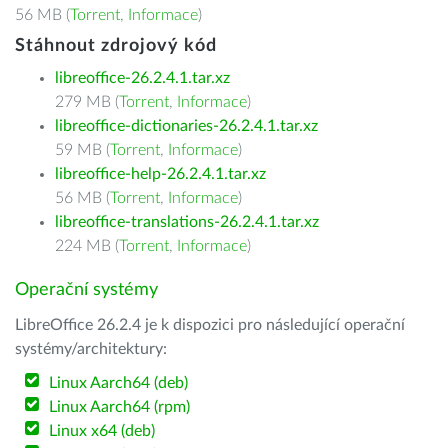
56 MB (
Torrent
,
Informace
)
Stáhnout zdrojový kód
libreoffice-26.2.4.1.tar.xz
279 MB (
Torrent
,
Informace
)
libreoffice-dictionaries-26.2.4.1.tar.xz
59 MB (
Torrent
,
Informace
)
libreoffice-help-26.2.4.1.tar.xz
56 MB (
Torrent
,
Informace
)
libreoffice-translations-26.2.4.1.tar.xz
224 MB (
Torrent
,
Informace
)
Operační systémy
LibreOffice 26.2.4 je k dispozici pro následující operační
systémy/architektury:
Linux Aarch64 (deb)
Linux Aarch64 (rpm)
Linux x64 (deb)