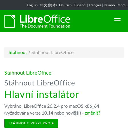
English
|
中文 (简体)
|
Deutsch
|
Español
|
Français
|
Italiano
|
More...
Stáhnout
/
Stáhnout LibreOffice
Stáhnout LibreOffice
Stáhnout LibreOffice
Hlavní instalátor
Vybráno: LibreOffice 26.2.4 pro macOS x86_64
(vyžadována verze 10.14 nebo novější) -
změnit?
STÁHNOUT VERZI 26.2.4