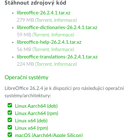
Stáhnout zdrojový kód
libreoffice-26.2.4.1.tar.xz
279 MB (
Torrent
,
Informace
)
libreoffice-dictionaries-26.2.4.1.tar.xz
59 MB (
Torrent
,
Informace
)
libreoffice-help-26.2.4.1.tar.xz
56 MB (
Torrent
,
Informace
)
libreoffice-translations-26.2.4.1.tar.xz
224 MB (
Torrent
,
Informace
)
Operační systémy
LibreOffice 26.2.4 je k dispozici pro následující operační
systémy/architektury:
Linux Aarch64 (deb)
Linux Aarch64 (rpm)
Linux x64 (deb)
Linux x64 (rpm)
macOS (Aarch64/Apple Silicon)