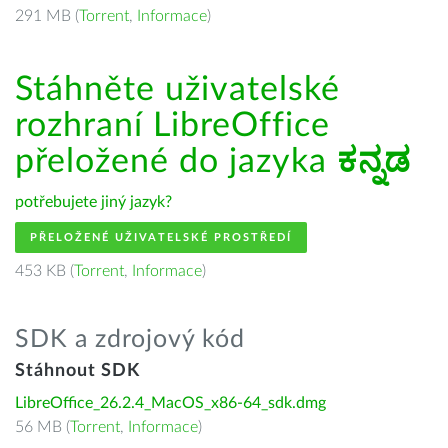
291 MB (
Torrent
,
Informace
)
Stáhněte uživatelské
rozhraní LibreOffice
přeložené do jazyka
ಕನ್ನಡ
potřebujete jiný jazyk?
PŘELOŽENÉ UŽIVATELSKÉ PROSTŘEDÍ
453 KB (
Torrent
,
Informace
)
SDK a zdrojový kód
Stáhnout SDK
LibreOffice_26.2.4_MacOS_x86-64_sdk.dmg
56 MB (
Torrent
,
Informace
)