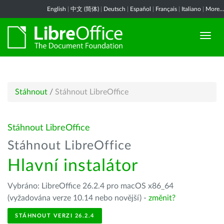
English
|
中文 (简体)
|
Deutsch
|
Español
|
Français
|
Italiano
|
More...
Stáhnout
/
Stáhnout LibreOffice
Stáhnout LibreOffice
Stáhnout LibreOffice
Hlavní instalátor
Vybráno: LibreOffice 26.2.4 pro macOS x86_64
(vyžadována verze 10.14 nebo novější) -
změnit?
STÁHNOUT VERZI 26.2.4