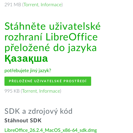
291 MB (
Torrent
,
Informace
)
Stáhněte uživatelské
rozhraní LibreOffice
přeložené do jazyka
Қазақша
potřebujete jiný jazyk?
PŘELOŽENÉ UŽIVATELSKÉ PROSTŘEDÍ
995 KB (
Torrent
,
Informace
)
SDK a zdrojový kód
Stáhnout SDK
LibreOffice_26.2.4_MacOS_x86-64_sdk.dmg