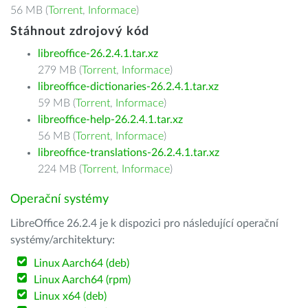
56 MB (
Torrent
,
Informace
)
Stáhnout zdrojový kód
libreoffice-26.2.4.1.tar.xz
279 MB (
Torrent
,
Informace
)
libreoffice-dictionaries-26.2.4.1.tar.xz
59 MB (
Torrent
,
Informace
)
libreoffice-help-26.2.4.1.tar.xz
56 MB (
Torrent
,
Informace
)
libreoffice-translations-26.2.4.1.tar.xz
224 MB (
Torrent
,
Informace
)
Operační systémy
LibreOffice 26.2.4 je k dispozici pro následující operační
systémy/architektury:
Linux Aarch64 (deb)
Linux Aarch64 (rpm)
Linux x64 (deb)