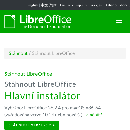
English
|
中文 (简体)
|
Deutsch
|
Español
|
Français
|
Italiano
|
More...
Stáhnout
/
Stáhnout LibreOffice
Stáhnout LibreOffice
Stáhnout LibreOffice
Hlavní instalátor
Vybráno: LibreOffice 26.2.4 pro macOS x86_64
(vyžadována verze 10.14 nebo novější) -
změnit?
STÁHNOUT VERZI 26.2.4