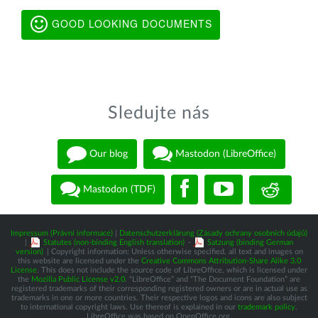
GOOD LOOKING DOCUMENTS
Sledujte nás
Our blog
Mastodon (LibreOffice)
Mastodon (TDF)
Impressum (Právní informace)
|
Datenschutzerklärung (Zásady ochrany osobních údajů)
|
Statutes (non-binding English translation)
-
Satzung (binding German
version)
| Copyright information: Unless otherwise specified, all text and images on
this website are licensed under the
Creative Commons Attribution-Share Alike 3.0
License
. This does not include the source code of LibreOffice, which is licensed under
the
Mozilla Public License v2.0
. “LibreOffice” and “The Document Foundation” are
registered trademarks of their corresponding registered owners or are in actual use as
trademarks in one or more countries. Their respective logos and icons are also subject
to international copyright laws. Use thereof is explained in our
trademark policy
.
LibreOffice was based on OpenOffice.org.