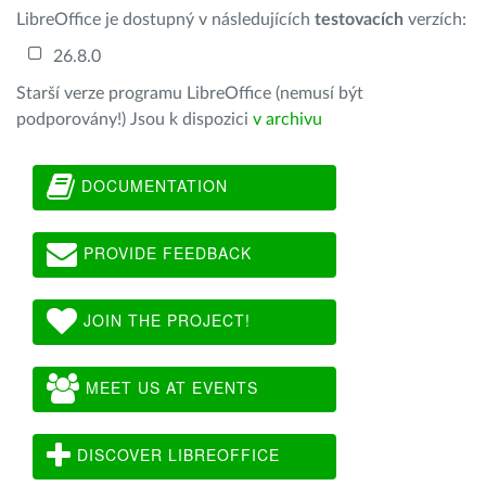
LibreOffice je dostupný v následujících
testovacích
verzích:
26.8.0
Starší verze programu LibreOffice (nemusí být
podporovány!) Jsou k dispozici
v archivu
DOCUMENTATION
PROVIDE FEEDBACK
JOIN THE PROJECT!
MEET US AT EVENTS
DISCOVER LIBREOFFICE