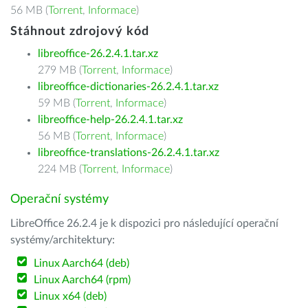
56 MB (
Torrent
,
Informace
)
Stáhnout zdrojový kód
libreoffice-26.2.4.1.tar.xz
279 MB (
Torrent
,
Informace
)
libreoffice-dictionaries-26.2.4.1.tar.xz
59 MB (
Torrent
,
Informace
)
libreoffice-help-26.2.4.1.tar.xz
56 MB (
Torrent
,
Informace
)
libreoffice-translations-26.2.4.1.tar.xz
224 MB (
Torrent
,
Informace
)
Operační systémy
LibreOffice 26.2.4 je k dispozici pro následující operační
systémy/architektury:
Linux Aarch64 (deb)
Linux Aarch64 (rpm)
Linux x64 (deb)