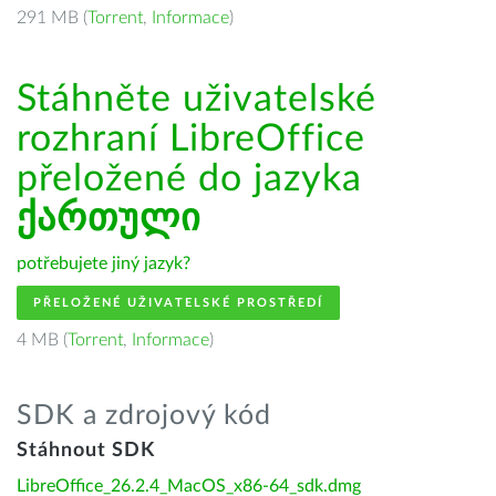
291 MB (
Torrent
,
Informace
)
Stáhněte uživatelské
rozhraní LibreOffice
přeložené do jazyka
ქართული
potřebujete jiný jazyk?
PŘELOŽENÉ UŽIVATELSKÉ PROSTŘEDÍ
4 MB (
Torrent
,
Informace
)
SDK a zdrojový kód
Stáhnout SDK
LibreOffice_26.2.4_MacOS_x86-64_sdk.dmg