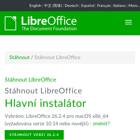
English
|
中文 (简体)
|
Deutsch
|
Español
|
Français
|
Italiano
|
More...
Stáhnout
/
Stáhnout LibreOffice
Stáhnout LibreOffice
Stáhnout LibreOffice
Hlavní instalátor
Vybráno: LibreOffice 26.2.4 pro macOS x86_64
(vyžadována verze 10.14 nebo novější) -
změnit?
STÁHNOUT VERZI 26.2.4