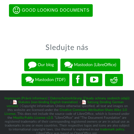
GOOD LOOKING DOCUMENTS
Sledujte nás
Our blog
Mastodon (LibreOffice)
Mastodon (TDF)
Impressum (Právní informace)
|
Datenschutzerklärung (Zásady ochrany osobních údajů)
|
Statutes (non-binding English translation)
-
Satzung (binding German
version)
| Copyright information: Unless otherwise specified, all text and images on
this website are licensed under the
Creative Commons Attribution-Share Alike 3.0
License
. This does not include the source code of LibreOffice, which is licensed under
the
Mozilla Public License v2.0
. “LibreOffice” and “The Document Foundation” are
registered trademarks of their corresponding registered owners or are in actual use as
trademarks in one or more countries. Their respective logos and icons are also subject
to international copyright laws. Use thereof is explained in our
trademark policy
.
LibreOffice was based on OpenOffice.org.