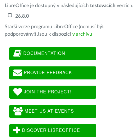
LibreOffice je dostupný v následujících
testovacích
verzích:
26.8.0
Starší verze programu LibreOffice (nemusí být
podporovány!) Jsou k dispozici
v archivu
DOCUMENTATION
PROVIDE FEEDBACK
JOIN THE PROJECT!
MEET US AT EVENTS
DISCOVER LIBREOFFICE