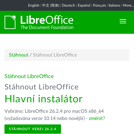
English
|
中文 (简体)
|
Deutsch
|
Español
|
Français
|
Italiano
|
More...
Stáhnout
/
Stáhnout LibreOffice
Stáhnout LibreOffice
Stáhnout LibreOffice
Hlavní instalátor
Vybráno: LibreOffice 26.2.4 pro macOS x86_64
(vyžadována verze 10.14 nebo novější) -
změnit?
STÁHNOUT VERZI 26.2.4