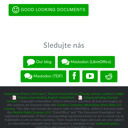
GOOD LOOKING DOCUMENTS
Sledujte nás
Our blog
Mastodon (LibreOffice)
Mastodon (TDF)
Impressum (Právní informace)
|
Datenschutzerklärung (Zásady ochrany osobních údajů)
|
Statutes (non-binding English translation)
-
Satzung (binding German
version)
| Copyright information: Unless otherwise specified, all text and images on
this website are licensed under the
Creative Commons Attribution-Share Alike 3.0
License
. This does not include the source code of LibreOffice, which is licensed under
the
Mozilla Public License v2.0
. “LibreOffice” and “The Document Foundation” are
registered trademarks of their corresponding registered owners or are in actual use as
trademarks in one or more countries. Their respective logos and icons are also subject
to international copyright laws. Use thereof is explained in our
trademark policy
.
LibreOffice was based on OpenOffice.org.