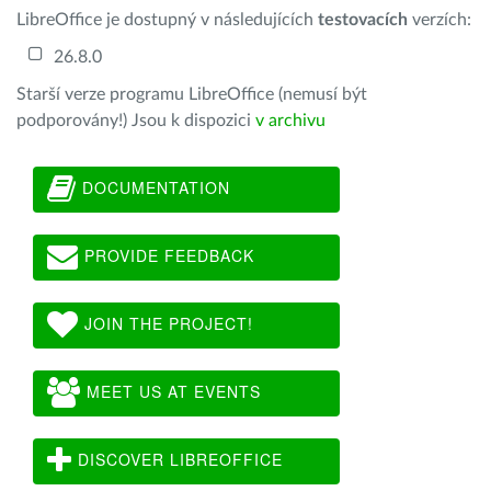
LibreOffice je dostupný v následujících
testovacích
verzích:
26.8.0
Starší verze programu LibreOffice (nemusí být
podporovány!) Jsou k dispozici
v archivu
DOCUMENTATION
PROVIDE FEEDBACK
JOIN THE PROJECT!
MEET US AT EVENTS
DISCOVER LIBREOFFICE