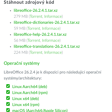
Stáhnout zdrojový kód
libreoffice-26.2.4.1.tar.xz
279 MB (
Torrent
,
Informace
)
libreoffice-dictionaries-26.2.4.1.tar.xz
59 MB (
Torrent
,
Informace
)
libreoffice-help-26.2.4.1.tar.xz
56 MB (
Torrent
,
Informace
)
libreoffice-translations-26.2.4.1.tar.xz
224 MB (
Torrent
,
Informace
)
Operační systémy
LibreOffice 26.2.4 je k dispozici pro následující operační
systémy/architektury:
Linux Aarch64 (deb)
Linux Aarch64 (rpm)
Linux x64 (deb)
Linux x64 (rpm)
macOS (Aarch64/Apple Silicon)