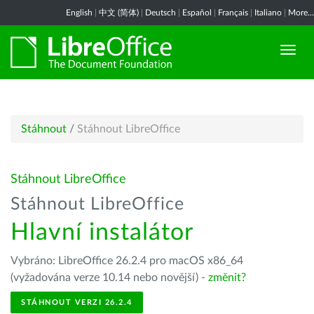
English
|
中文 (简体)
|
Deutsch
|
Español
|
Français
|
Italiano
|
More...
Stáhnout
/
Stáhnout LibreOffice
Stáhnout LibreOffice
Stáhnout LibreOffice
Hlavní instalátor
Vybráno: LibreOffice 26.2.4 pro macOS x86_64
(vyžadována verze 10.14 nebo novější) -
změnit?
STÁHNOUT VERZI 26.2.4