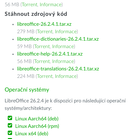
56 MB (
Torrent
,
Informace
)
Stáhnout zdrojový kód
libreoffice-26.2.4.1.tar.xz
279 MB (
Torrent
,
Informace
)
libreoffice-dictionaries-26.2.4.1.tar.xz
59 MB (
Torrent
,
Informace
)
libreoffice-help-26.2.4.1.tar.xz
56 MB (
Torrent
,
Informace
)
libreoffice-translations-26.2.4.1.tar.xz
224 MB (
Torrent
,
Informace
)
Operační systémy
LibreOffice 26.2.4 je k dispozici pro následující operační
systémy/architektury:
Linux Aarch64 (deb)
Linux Aarch64 (rpm)
Linux x64 (deb)