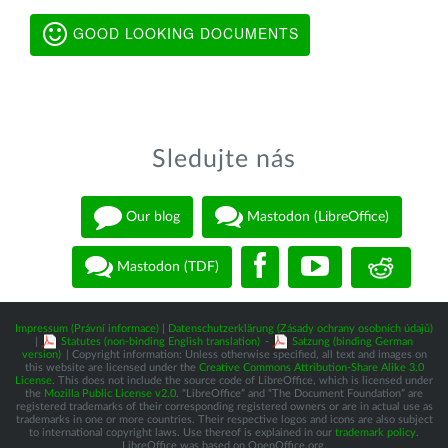
GOOD LOOKING DOCUMENTS
Sledujte nás
Our blog
Mastodon (LibreOffice)
Mastodon (TDF)
Impressum (Právní informace)
|
Datenschutzerklärung (Zásady ochrany osobních údajů)
|
Statutes (non-binding English translation)
-
Satzung (binding German
version)
| Copyright information: Unless otherwise specified, all text and images on
this website are licensed under the
Creative Commons Attribution-Share Alike 3.0
License
. This does not include the source code of LibreOffice, which is licensed under
the
Mozilla Public License v2.0
. “LibreOffice” and “The Document Foundation” are
registered trademarks of their corresponding registered owners or are in actual use as
trademarks in one or more countries. Their respective logos and icons are also subject
to international copyright laws. Use thereof is explained in our
trademark policy
.
LibreOffice was based on OpenOffice.org.