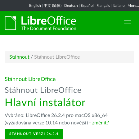
English
|
中文 (简体)
|
Deutsch
|
Español
|
Français
|
Italiano
|
More...
Stáhnout
/
Stáhnout LibreOffice
Stáhnout LibreOffice
Stáhnout LibreOffice
Hlavní instalátor
Vybráno: LibreOffice 26.2.4 pro macOS x86_64
(vyžadována verze 10.14 nebo novější) -
změnit?
STÁHNOUT VERZI 26.2.4