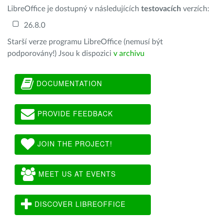
LibreOffice je dostupný v následujících
testovacích
verzích:
26.8.0
Starší verze programu LibreOffice (nemusí být
podporovány!) Jsou k dispozici
v archivu
DOCUMENTATION
PROVIDE FEEDBACK
JOIN THE PROJECT!
MEET US AT EVENTS
DISCOVER LIBREOFFICE