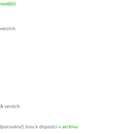
ovější)
verzích:
ch
verzích:
dporovány!) Jsou k dispozici
v archivu