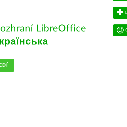
D
rozhraní LibreOffice
G
країнська
EDÍ