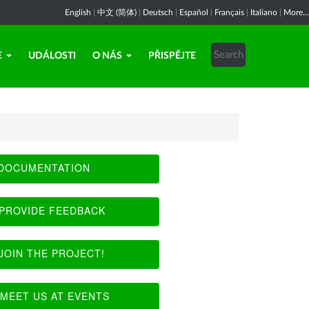
English
|
中文 (简体)
|
Deutsch
|
Español
|
Français
|
Italiano
|
More...
E
UDÁLOSTI
O NÁS
PŘISPĚJTE
DOCUMENTATION
PROVIDE FEEDBACK
JOIN THE PROJECT!
MEET US AT EVENTS