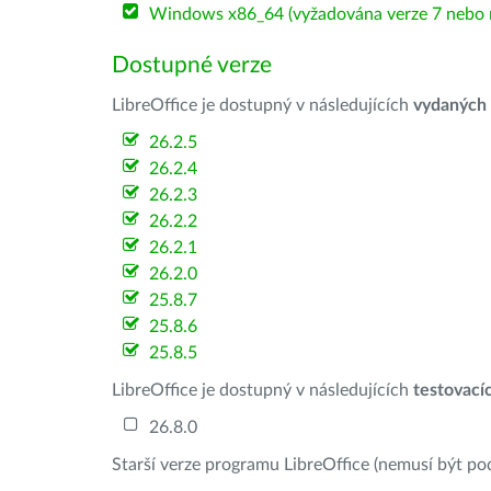
Windows x86_64 (vyžadována verze 7 nebo n
Dostupné verze
LibreOffice je dostupný v následujících
vydaných
26.2.5
26.2.4
26.2.3
26.2.2
26.2.1
26.2.0
25.8.7
25.8.6
25.8.5
LibreOffice je dostupný v následujících
testovací
26.8.0
Starší verze programu LibreOffice (nemusí být po