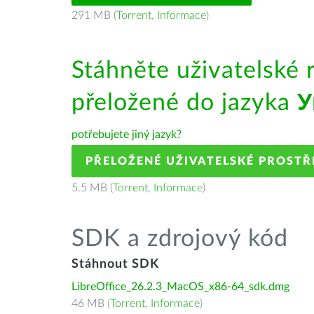
291 MB (
Torrent
,
Informace
)
Stáhněte uživatelské 
přeložené do jazyka
У
potřebujete jiný jazyk?
PŘELOŽENÉ UŽIVATELSKÉ PROSTŘ
5.5 MB (
Torrent
,
Informace
)
SDK a zdrojový kód
Stáhnout SDK
LibreOffice_26.2.3_MacOS_x86-64_sdk.dmg
46 MB (
Torrent
,
Informace
)