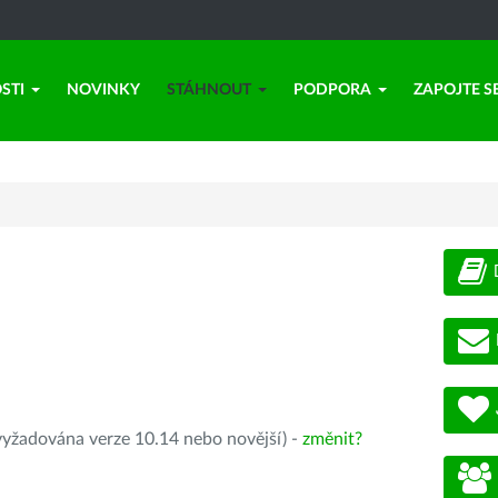
STI
NOVINKY
STÁHNOUT
PODPORA
ZAPOJTE S
yžadována verze 10.14 nebo novější) -
změnit?