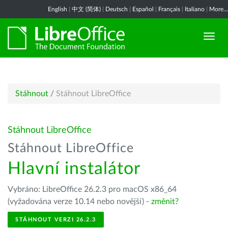
English
|
中文 (简体)
|
Deutsch
|
Español
|
Français
|
Italiano
|
More...
Stáhnout
/
Stáhnout LibreOffice
Stáhnout LibreOffice
Stáhnout LibreOffice
Hlavní instalátor
Vybráno: LibreOffice 26.2.3 pro macOS x86_64
(vyžadována verze 10.14 nebo novější) -
změnit?
STÁHNOUT VERZI 26.2.3