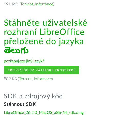
291 MB (
Torrent
,
Informace
)
Stáhněte uživatelské
rozhraní LibreOffice
přeložené do jazyka
తెలుగు
potřebujete jiný jazyk?
PŘELOŽENÉ UŽIVATELSKÉ PROSTŘEDÍ
902 KB (
Torrent
,
Informace
)
SDK a zdrojový kód
Stáhnout SDK
LibreOffice_26.2.3_MacOS_x86-64_sdk.dmg