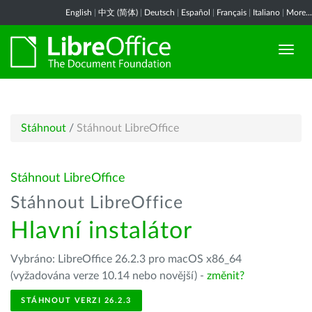
English
|
中文 (简体)
|
Deutsch
|
Español
|
Français
|
Italiano
|
More...
Stáhnout
/
Stáhnout LibreOffice
Stáhnout LibreOffice
Stáhnout LibreOffice
Hlavní instalátor
Vybráno: LibreOffice 26.2.3 pro macOS x86_64
(vyžadována verze 10.14 nebo novější) -
změnit?
STÁHNOUT VERZI 26.2.3