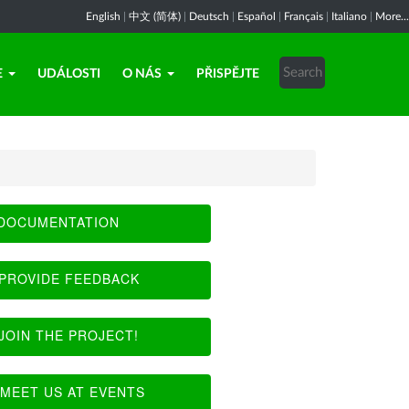
English
|
中文 (简体)
|
Deutsch
|
Español
|
Français
|
Italiano
|
More...
E
UDÁLOSTI
O NÁS
PŘISPĚJTE
DOCUMENTATION
PROVIDE FEEDBACK
JOIN THE PROJECT!
MEET US AT EVENTS