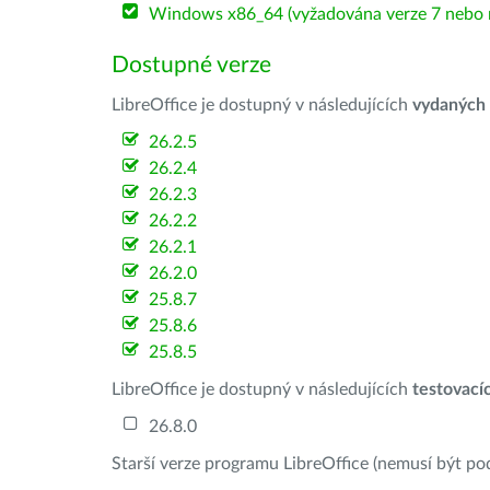
Windows x86_64 (vyžadována verze 7 nebo n
Dostupné verze
LibreOffice je dostupný v následujících
vydaných
26.2.5
26.2.4
26.2.3
26.2.2
26.2.1
26.2.0
25.8.7
25.8.6
25.8.5
LibreOffice je dostupný v následujících
testovací
26.8.0
Starší verze programu LibreOffice (nemusí být po