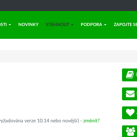
STI
NOVINKY
STÁHNOUT
PODPORA
ZAPOJTE S
yžadována verze 10.14 nebo novější) -
změnit?