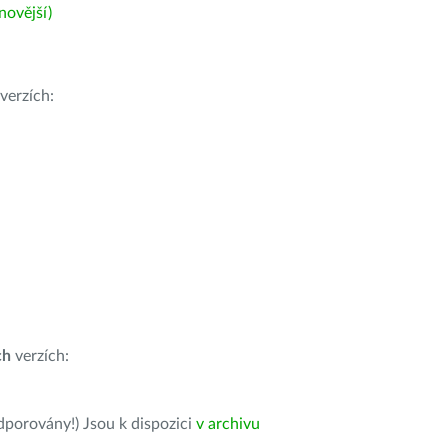
ovější)
verzích:
ch
verzích:
dporovány!) Jsou k dispozici
v archivu