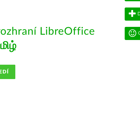
D
rozhraní LibreOffice
G
மிழ்
EDÍ