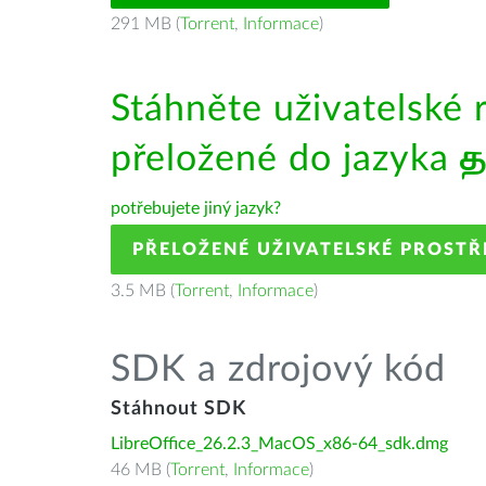
291 MB (
Torrent
,
Informace
)
Stáhněte uživatelské 
přeložené do jazyka
த
potřebujete jiný jazyk?
PŘELOŽENÉ UŽIVATELSKÉ PROSTŘ
3.5 MB (
Torrent
,
Informace
)
SDK a zdrojový kód
Stáhnout SDK
LibreOffice_26.2.3_MacOS_x86-64_sdk.dmg
46 MB (
Torrent
,
Informace
)