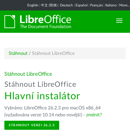
English
|
中文 (简体)
|
Deutsch
|
Español
|
Français
|
Italiano
|
More...
Stáhnout
/
Stáhnout LibreOffice
Stáhnout LibreOffice
Stáhnout LibreOffice
Hlavní instalátor
Vybráno: LibreOffice 26.2.3 pro macOS x86_64
(vyžadována verze 10.14 nebo novější) -
změnit?
STÁHNOUT VERZI 26.2.3