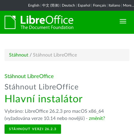
English
|
中文 (简体)
|
Deutsch
|
Español
|
Français
|
Italiano
|
More...
Stáhnout
/
Stáhnout LibreOffice
Stáhnout LibreOffice
Stáhnout LibreOffice
Hlavní instalátor
Vybráno: LibreOffice 26.2.3 pro macOS x86_64
(vyžadována verze 10.14 nebo novější) -
změnit?
STÁHNOUT VERZI 26.2.3