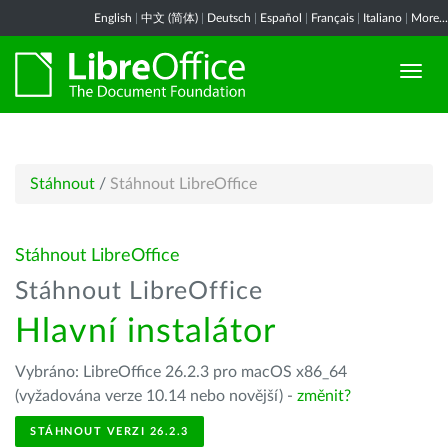
English
|
中文 (简体)
|
Deutsch
|
Español
|
Français
|
Italiano
|
More...
Stáhnout
/
Stáhnout LibreOffice
Stáhnout LibreOffice
Stáhnout LibreOffice
Hlavní instalátor
Vybráno: LibreOffice 26.2.3 pro macOS x86_64
(vyžadována verze 10.14 nebo novější) -
změnit?
STÁHNOUT VERZI 26.2.3