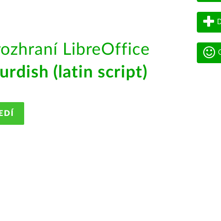
D
rozhraní LibreOffice
G
urdish (latin script)
EDÍ