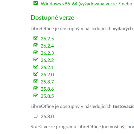
Windows x86_64 (vyžadována verze 7 nebo n
Dostupné verze
LibreOffice je dostupný v následujících
vydaných
26.2.5
26.2.4
26.2.3
26.2.2
26.2.1
26.2.0
25.8.7
25.8.6
25.8.5
LibreOffice je dostupný v následujících
testovací
26.8.0
Starší verze programu LibreOffice (nemusí být po