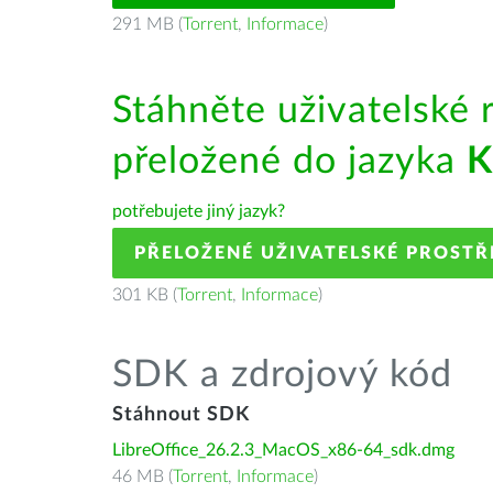
291 MB (
Torrent
,
Informace
)
Stáhněte uživatelské 
přeložené do jazyka
K
potřebujete jiný jazyk?
PŘELOŽENÉ UŽIVATELSKÉ PROSTŘ
301 KB (
Torrent
,
Informace
)
SDK a zdrojový kód
Stáhnout SDK
LibreOffice_26.2.3_MacOS_x86-64_sdk.dmg
46 MB (
Torrent
,
Informace
)