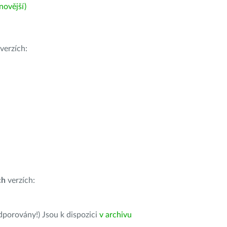
ovější)
verzích:
ch
verzích:
dporovány!) Jsou k dispozici
v archivu