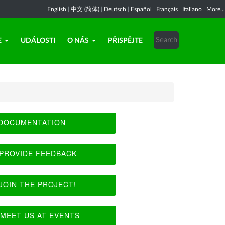
English
|
中文 (简体)
|
Deutsch
|
Español
|
Français
|
Italiano
|
More...
E
UDÁLOSTI
O NÁS
PŘISPĚJTE
DOCUMENTATION
PROVIDE FEEDBACK
JOIN THE PROJECT!
MEET US AT EVENTS