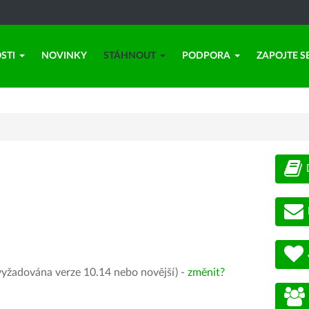
STI
NOVINKY
STÁHNOUT
PODPORA
ZAPOJTE S
yžadována verze 10.14 nebo novější) -
změnit?